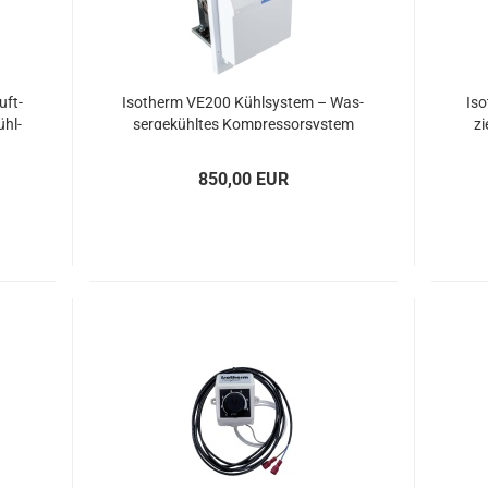
uft­
Iso­therm VE200 Kühl­sys­tem – Was­
Iso
ühl­
ser­ge­kühl­tes Kom­pres­sor­sys­tem
zi
für bis zu 200 l
850,00 EUR