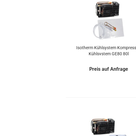
Iso­therm Kühl­sys­tem Kompressor
Kühl­sys­tem GE80 80l
Preis auf Anfrage