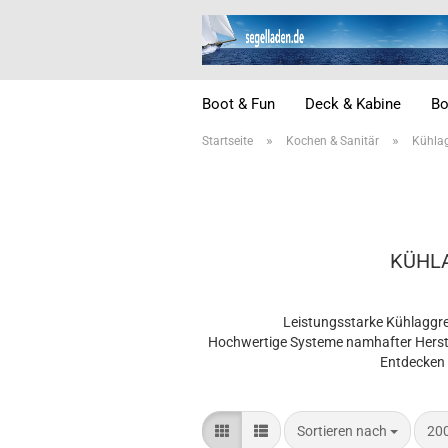
Boot & Fun
Deck & Kabine
Bo
»
»
Startseite
Kochen & Sanitär
Kühla
KÜHLA
Leistungsstarke Kühlaggre
Hochwertige Systeme namhafter Herstell
Entdecken 
Sortieren nach
pro
Sortieren nach
200