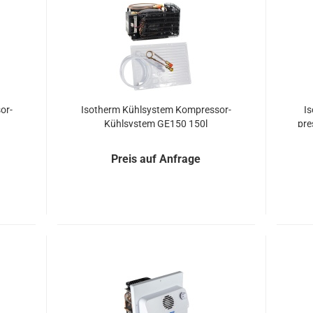
-​​
Iso­therm Kühl­sys­tem Kompressor-​​​
Is
Kühl­sys­tem GE150 150l
pre
Preis auf Anfrage