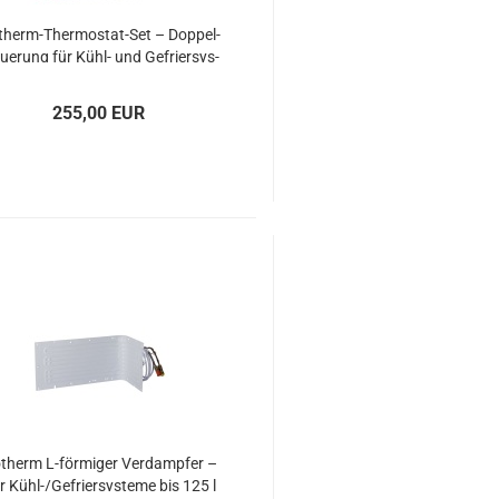
therm-​​Thermostat-​Set – Dop­pel­
ue­rung für Kühl- und Ge­frier­sys­
te­me
255,00 EUR
­therm L-​för­mi­ger Ver­damp­fer –
r Kühl-/Ge­frier­sys­te­me bis 125 l