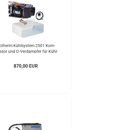
o­therm Kühl­sys­tem 2501 Kom­
s­sor und O-​Ver­damp­fer für Kühl­
box max 200l
870,00 EUR