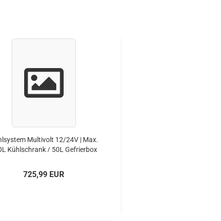
l­sys­tem Mul­ti­volt 12/24V | Max.
L Kühl­schrank / 50L Ge­frier­box
| Mo­dell 2309
725,99 EUR