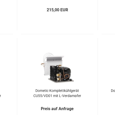
den­spe­zi­fi­sche Kühl­sys­te­me
215,00 EUR
Do­me­tic Kom­plett­kühl­ge­rät
Do
r
CU55/VD01 mit L-​Ver­damp­fer
Preis auf Anfrage