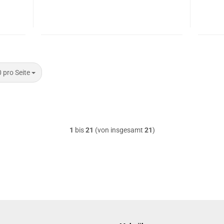
 Seite
 pro Seite
1
bis
21
(von insgesamt
21
)