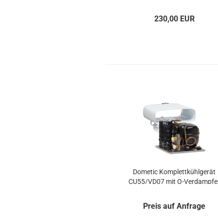
den­spe­zi­fi­sche Kühl­sys­te­me
230,00 EUR
Do­me­tic Kom­plett­kühl­ge­rät
CU55/VD07 mit O-​Ver­damp­fe
Preis auf Anfrage