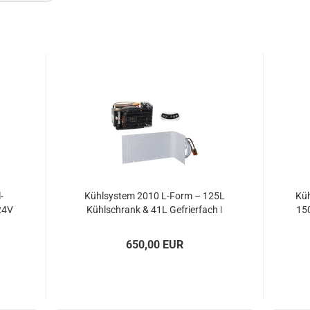
­
Kühl­sys­tem 2010 L-​Form – 125L
Küh
/24V
Kühl­schrank & 41L Ge­frier­fach |
150
12/24V
650,00 EUR