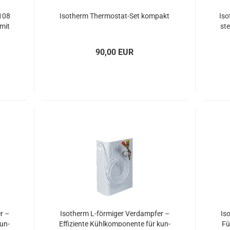
 108
Iso­therm Thermostat-​​Set kom­pakt
Iso
mit
ste
90,00 EUR
er –
Iso­therm L-​för­mi­ger Ver­damp­fer –
Iso
kun­
Ef­fi­zi­en­te Kühl­kom­po­nen­te für kun­
Fü