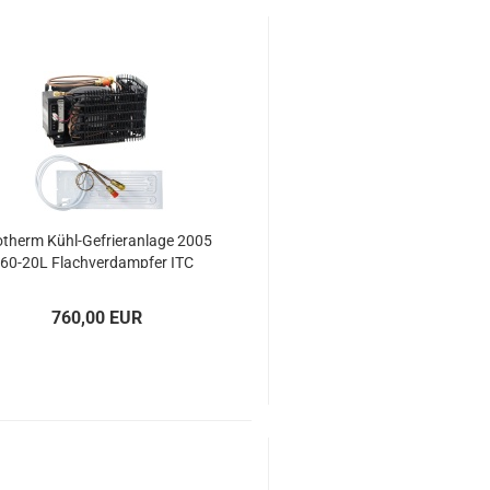
o­therm Kühl-​Ge­frier­an­la­ge 2005
60-​20L Flach­ver­damp­fer ITC
760,00 EUR