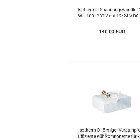
Iso­ther­mer Span­nungs­wand­ler
W – 100–230 V auf 12/24 V DC 
EU-​Ste­cker
140,00 EUR
Iso­therm O-​för­mi­ger Ver­damp­f
Ef­fi­zi­en­te Kühl­kom­po­nen­te für 