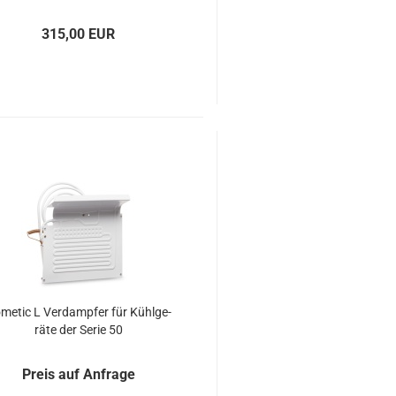
315,00 EUR
­me­tic L Ver­damp­fer für Kühl­ge­
rä­te der Serie 50
Preis auf Anfrage