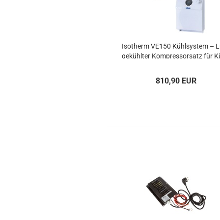
Iso­therm VE150 Kühl­sys­tem – L
ge­kühl­ter Kom­pres­sor­satz für K
an­la­gen
810,90 EUR