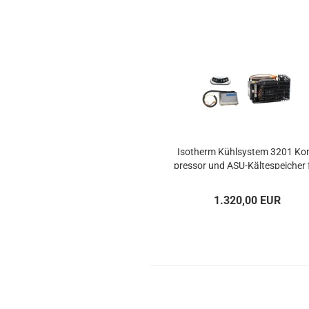
Iso­therm Kühl­sys­tem 3201 Ko
pres­sor und ASU-​Käl­te­spei­cher 
Kühl­box max 125l
1.320,00 EUR