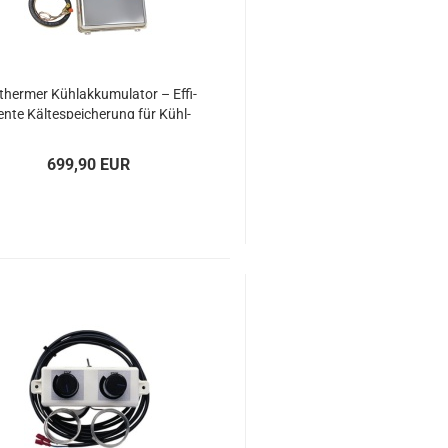
­ther­mer Kühl­ak­ku­mu­la­tor – Ef­fi­
­en­te Käl­te­spei­che­rung für Kühl­
sys­te­me
699,90 EUR