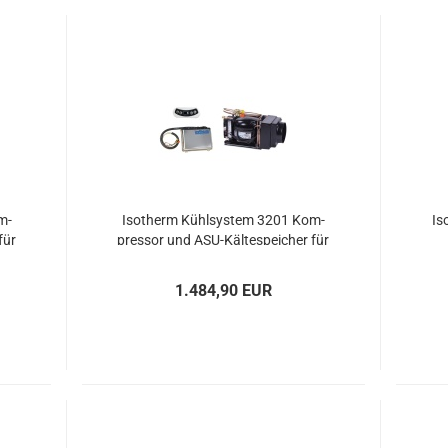
m­
Iso­therm Kühl­sys­tem 3201 Kom­
Is
für
pres­sor und ASU-​Käl­te­spei­cher für
Kühl­box max 150l
1.484,90 EUR