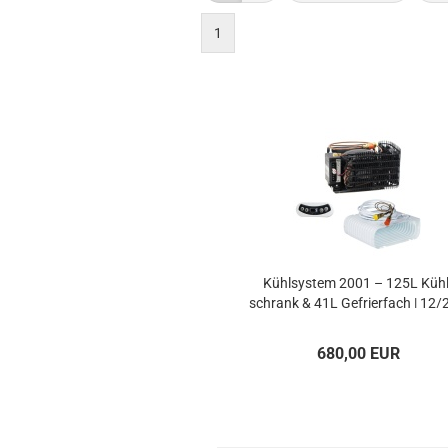
1
Kühl­sys­tem 2001 – 125L Kühl
schrank & 41L Ge­frier­fach | 12
680,00 EUR