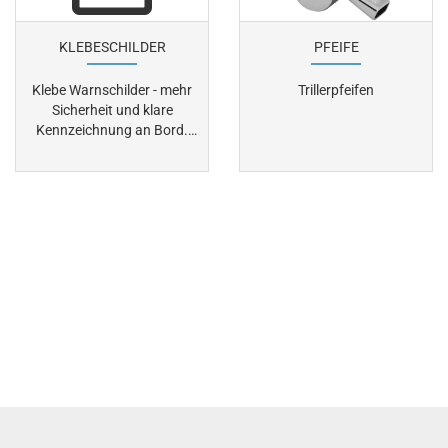
KLEBESCHILDER
PFEIFE
Klebe Warnschilder - mehr
Trillerpfeifen
Sicherheit und klare
Kennzeichnung an Bord.
Klebe Warnschilder sorgen
für gut sichtbare Sicherheits-
und Warnhinweise auf
Booten und Yachten. Sie
kennzeichnen
Gefahrenbereiche, wichtige
Sicherheitseinrichtungen und
unterstützen die
Unfallvermeidung an Bord.
Wetterbeständige Materialien
gewährleisten eine langlebige
und gut lesbare Beschriftung
auch unter maritimen
Bedingungen.