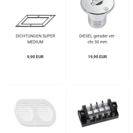
DICH­TUN­GEN SUPER
DIE­SEL ge­ra­der ver­
ME­DI­UM
chr.50 mm
9,90 EUR
19,90 EUR