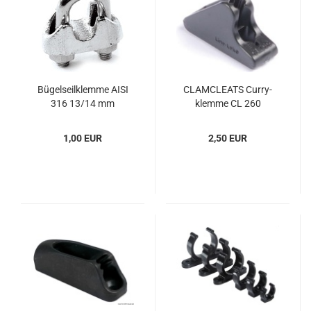
Bü­gel­seil­klem­me AISI
CLAMCLEATS Cur­ry­
316 13/14 mm
klem­me CL 260
1,00 EUR
2,50 EUR