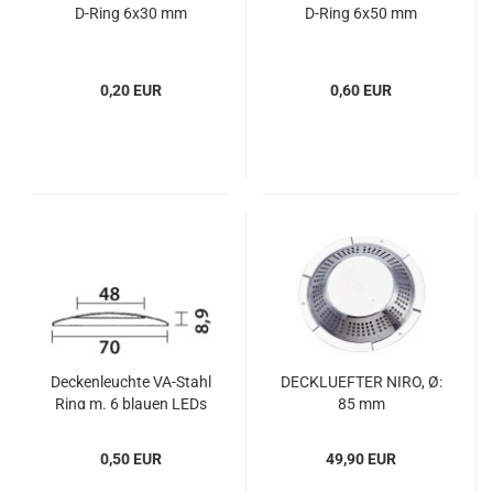
D-​Ring 6x30 mm
D-​Ring 6x50 mm
0,20 EUR
0,60 EUR
De­cken­leuch­te VA-​Stahl
DECK­LU­EF­TER NIRO, Ø:
Ring m. 6 blau­en LEDs
85 mm
0,50 EUR
49,90 EUR