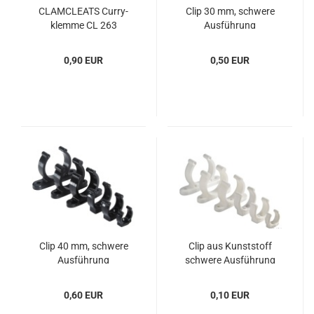
CLAMCLEATS Cur­ry­
Clip 30 mm, schwe­re
klem­me CL 263
Aus­füh­rung
0,90 EUR
0,50 EUR
Clip 40 mm, schwe­re
Clip aus Kunst­stoff
Aus­füh­rung
schwe­re Aus­füh­rung
weiß 35 mm
0,60 EUR
0,10 EUR