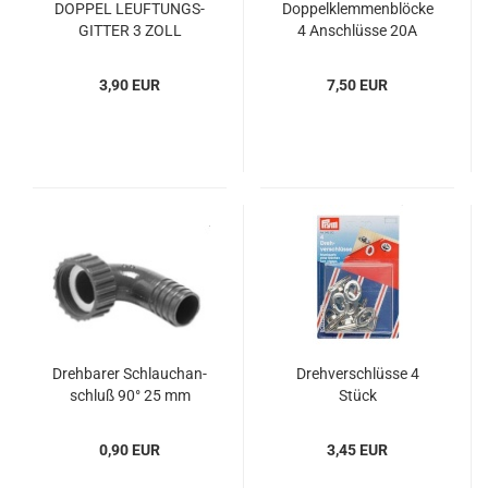
DOP­PEL LE­UF­TUNGS­
Dop­pel­klem­men­blö­cke
GIT­TER 3 ZOLL
4 An­schlüs­se 20A
3,90 EUR
7,50 EUR
Dreh­ba­rer Schlauch­an­
Dreh­ver­schlüs­se 4
schluß 90° 25 mm
Stück
0,90 EUR
3,45 EUR