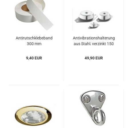
An­ti­rutsch­kle­be­band
An­ti­vi­bra­ti­ons­hal­te­rung
300 mm
aus Stahl, ver­zinkt 150
kg
9,40 EUR
49,90 EUR