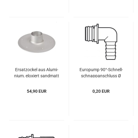
Er­sat­zo­ckel aus Alu­mi­
Eu­ropump 90°-​Schnell­
ni­um, elo­xiert sand­matt
schnap­p­an­schluss Ø
Ø80mm
19 mm
54,90 EUR
0,20 EUR