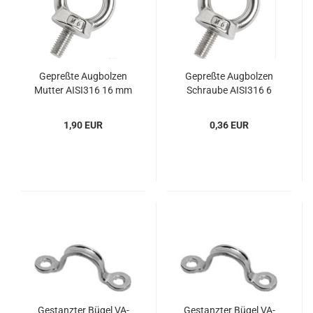
Ge­preß­te Aug­bol­zen
Ge­preß­te Aug­bol­zen
Mut­ter AISI316 16 mm
Schrau­be AISI316 6
(Pa­ckung 1 Stck)
mm
1,90 EUR
0,36 EUR
Ge­stanz­ter Bügel VA-​
Ge­stanz­ter Bügel VA-​