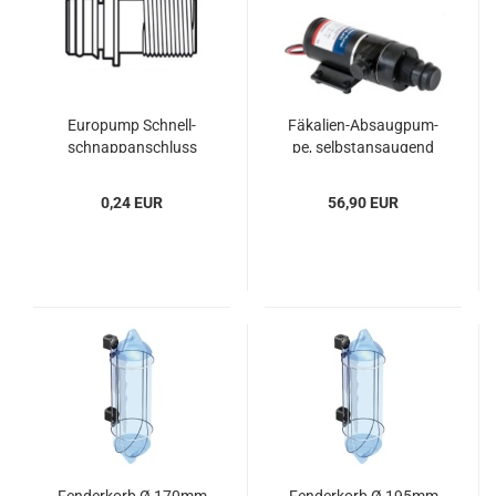
Eu­ropump Schnell­
Fäkalien-​​Ab­saug­pum­
schnap­p­an­schluss
pe, selbst­an­sau­gend
gerade1/2"
12V 45 l/min
0,24 EUR
56,90 EUR