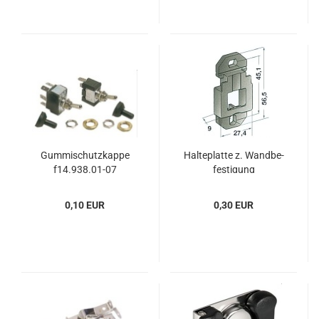
Gum­mi­schutz­kap­pe
Hal­te­plat­te z. Wand­be­
f14.938.01-07
fes­ti­gung
0,10 EUR
0,30 EUR