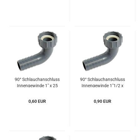
90° Schlauch­an­schluss
90° Schlauch­an­schluss
In­nen­ge­win­de 1" x 25
In­nen­ge­win­de 1"1/2 x
mm
38 mm
0,60 EUR
0,90 EUR