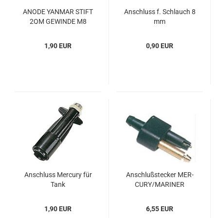
ANODE YAN­MAR STIFT
An­schluss f. Schlauch 8
2QM GE­WIN­DE M8
mm
1,90 EUR
0,90 EUR
An­schluss Mer­cu­ry für
An­schluß­ste­cker MER­
Tank
CU­RY/MA­RI­NER
2Schlauchanschluss
1,90 EUR
6,55 EUR