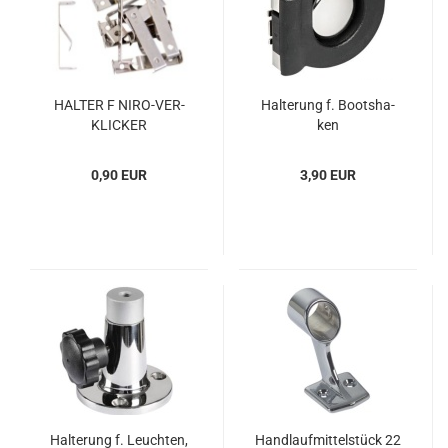
HAL­TER F NIRO-​VER­
Hal­te­rung f. Boots­ha­
KLI­CKER
ken
0,90 EUR
3,90 EUR
Hal­te­rung f. Leuch­ten,
Hand­lauf­mit­tel­stück 22