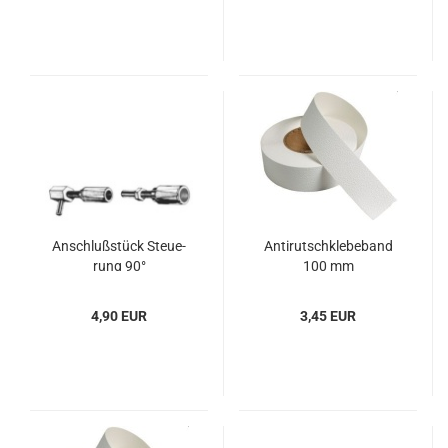
An­schluß­stück Steue­
An­ti­rutsch­kle­be­band
rung 90°
100 mm
4,90 EUR
3,45 EUR