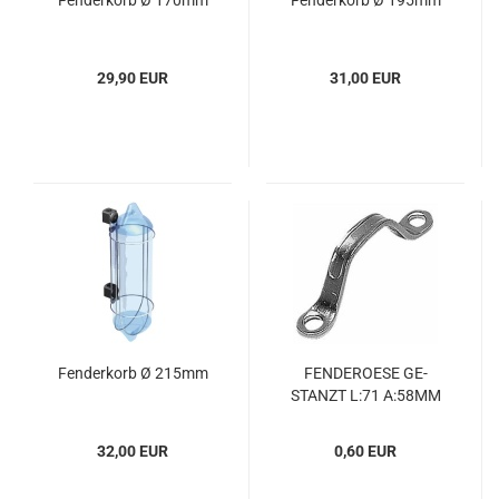
Fen­der­korb Ø 170mm
Fen­der­korb Ø 195mm
29,90 EUR
31,00 EUR
Fen­der­korb Ø 215mm
FEN­DE­ROE­SE GE­
STANZT L:71 A:58MM
32,00 EUR
0,60 EUR