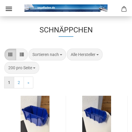
SCHNÄPPCHEN
Sortieren nach
pro Seite
Sortieren nach
Alle Hersteller
pro Seite
200 pro Seite
1
2
»