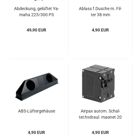
Ab­de­ckung, ge­lüf­tet Ya­
Ab­lass f.Du­sche m. Fil­
ma­ha 225/300 PS
ter 38 mm
49,90 EUR
4,90 EUR
ABS-​Lüf­ter­ge­häu­se
Air­pax autom. Schal­
ter,hy­draul. ma­gnet 20
A 80V
4,90 EUR
4,90 EUR