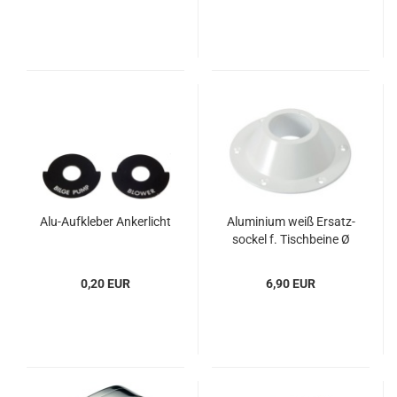
Alu-​Auf­kle­ber An­ker­licht
Alu­mi­ni­um weiß Er­satz­
so­ckel f. Tisch­bei­ne Ø
165
0,20 EUR
6,90 EUR