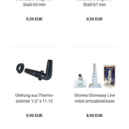
Stahl 63 mm
Stahl 67 mm
0,50 EUR
0,50 EUR
Glei­tung aus Ther­mo­
Glomex Glo­mea­sy Line
po­ly­mer 1/2" x 11-13
nylon ar­ti­cu­la­ted base
mm
0,90 EUR
8,90 EUR