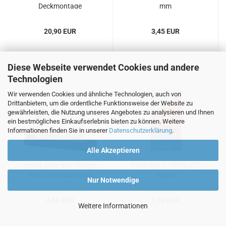
Deck­mon­ta­ge
mm
20,90 EUR
3,45 EUR
Diese Webseite verwendet Cookies und andere
Technologien
Wir verwenden Cookies und ähnliche Technologien, auch von
Drittanbietern, um die ordentliche Funktionsweise der Website zu
gewährleisten, die Nutzung unseres Angebotes zu analysieren und Ihnen
ein bestmögliches Einkaufserlebnis bieten zu können. Weitere
Informationen finden Sie in unserer
Datenschutzerklärung
.
Alle Akzeptieren
Heavy Duty Bus-​Stan­ge
Hohl­nie­te 3 - 4mm, (20
Techo Strom­klem­men
Stück)
Nur Notwendige
5x4
4,90 EUR
1,90 EUR
Weitere Informationen