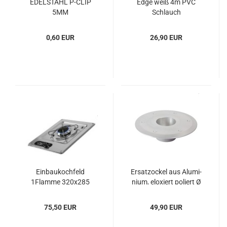
EDEL­STAHL P-​CLIP
Edge weiß 4m PVC
5MM
Schlauch
0,60 EUR
26,90 EUR
Ein­bau­koch­feld
Er­sat­zo­ckel aus Alu­mi­
1Flamme 320x285
ni­um, elo­xiert po­liert Ø
80mm
75,50 EUR
49,90 EUR