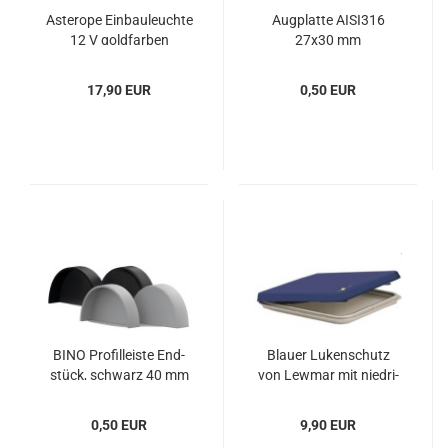
As­tero­pe Ein­bau­leuch­te
Aug­plat­te AISI316
12 V gold­far­ben
27x30 mm
17,90 EUR
0,50 EUR
BINO Pro­fil­leis­te End­
Blau­er Lu­ken­schutz
stück, schwarz 40 mm
von Le­w­mar mit nied­ri­
gem Pro­fil 70
0,50 EUR
9,90 EUR