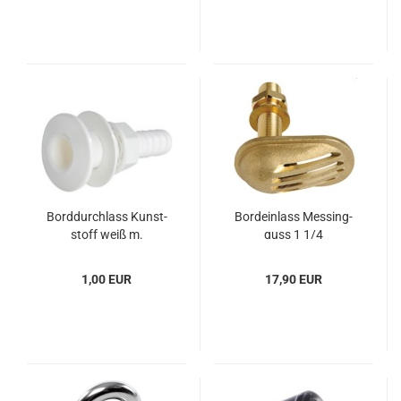
Bord­durch­lass Kunst­
Bord­ein­lass Mes­sing­
stoff weiß m.
guss 1 1/4
Schlauchan. 1"1/2
1,00 EUR
17,90 EUR