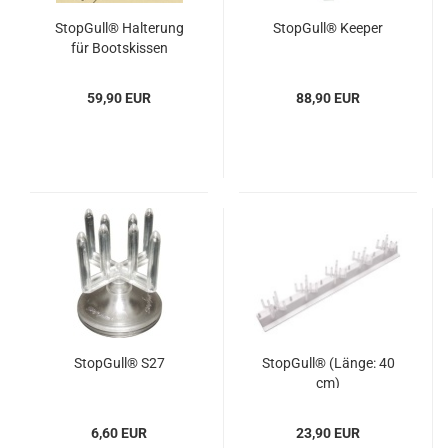
Stop­Gull® Hal­te­rung
Stop­Gull® Kee­per
für Boots­kis­sen
59,90 EUR
88,90 EUR
Stop­Gull® S27
Stop­Gull® (Länge: 40
cm)
6,60 EUR
23,90 EUR