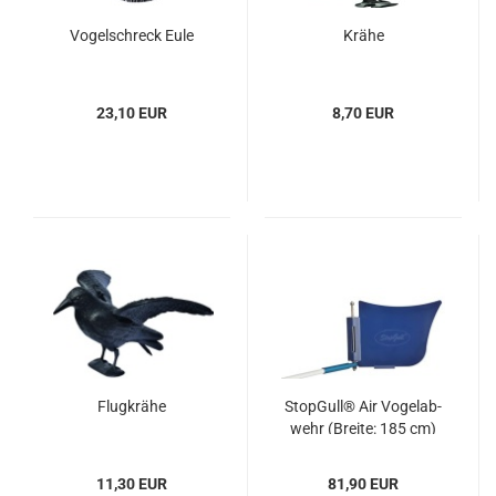
Vo­gel­schreck Eule
Krähe
23,10 EUR
8,70 EUR
Flug­krä­he
Stop­Gull® Air Vo­gel­ab­
wehr (Brei­te: 185 cm)
11,30 EUR
81,90 EUR