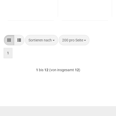
Sortieren nach
pro Seite
Sortieren nach
200 pro Seite
1
1
bis
12
(von insgesamt
12
)