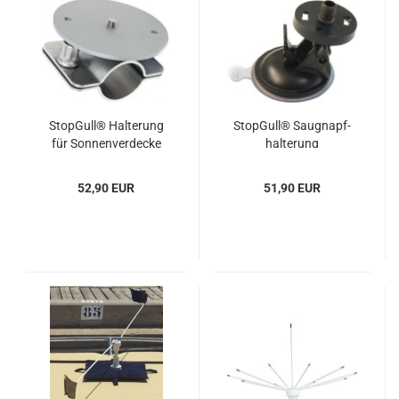
Stop­Gull® Hal­te­rung
Stop­Gull® Saug­napf­
für Son­nen­ver­de­cke
hal­te­rung
und Steu­er­kon­so­le
52,90 EUR
51,90 EUR