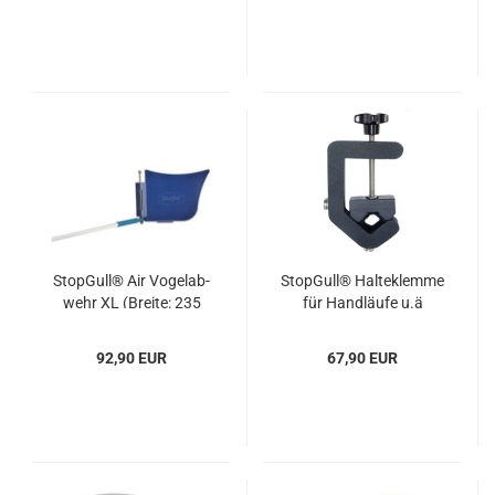
Stop­Gull® Air Vo­gel­ab­
Stop­Gull® Hal­te­klem­me
wehr XL (Brei­te: 235
für Hand­läu­fe u.ä
cm)
92,90 EUR
67,90 EUR