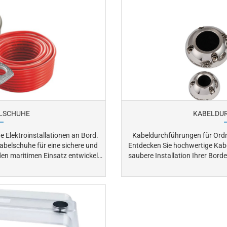
ELSCHUHE
KABELDU
e Elektroinstallationen an Bord.
Kabeldurchführungen für Ordn
abelschuhe für eine sichere und
Entdecken Sie hochwertige Kabe
saubere Installation Ihrer Bordelektrik. Sie schützen Kabe
 Verbindungen bei Beleuchtung,
vor Feuchtigkeit, Reibung 
Hochwertige Kabel
elektrische Störungen an Bord. Durch wasserdichte Dichtungen un
or Feuchtigkeit, Korrosion und
Zugentlastungen sorgen Kabe
sichere Kabelverbindungen. Ideal für Deck, Schotten und Innenbereiche
eine langlebige und sichere Verkabelung auf Ihrem Boot.