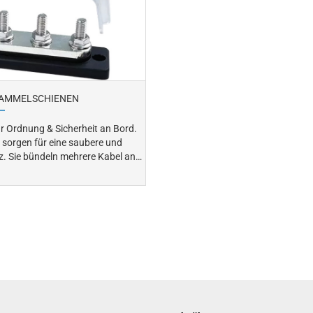
SAMMELSCHIENEN
ür Ordnung & Sicherheit an Bord.
 sorgen für eine saubere und
l an
 Ordnung und Übersicht in der
s Risiko von Überhitzung oder
zuverlässig vor Feuchtigkeit und
Korrosion.