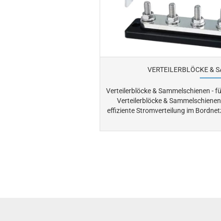
VERTEILERBLÖCKE & 
Verteilerblöcke & Sammelschienen - f
Verteilerblöcke & Sammelschienen
effiziente Stromverteilung im Bordnetz. Sie bündeln mehrere Kabe
zentralen Punkten und schaffen so
gesamten Elektroinstallation. Durch stabile Verbindungen werden
Spannungsverluste reduziert und da
Überlastung deutlich minimiert. Besonders in der maritimen Umgebung
schützen sie empfindliche Anschlüsse 