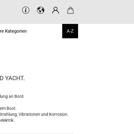
re Kategorien
A-Z
D YACHT.
elung an Bord.
rem Boot.
Strahlung, Vibrationen und Korrosion.
lektrik.