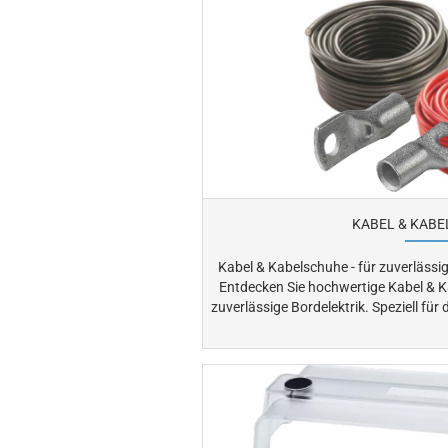
KABEL & KAB
Kabel & Kabelschuhe - für zuverlässig
Entdecken Sie hochwertige Kabel & K
zuverlässige Bordelektrik. Speziell für den maritimen Einsatz entwickelt,
sorgen die Komponenten für stabile
Navigation, Kommunikation und Motorfunktionen. 
und passende Kabelschuhe schützen v
elektrischen Ausfällen an Bord. Finden Sie die passenden Lösungen für