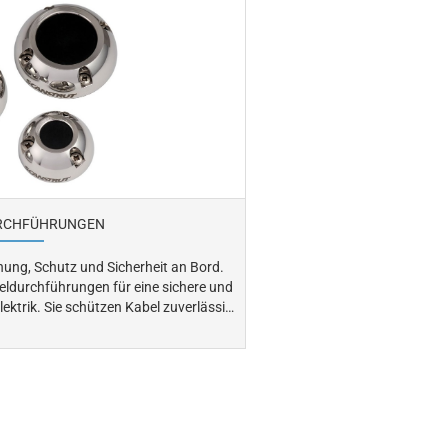
RCHFÜHRUNGEN
ung, Schutz und Sicherheit an Bord.
ldurchführungen für eine sichere und
l zuverlässig
und Beschädigungen und verhindern
d
ldurchführungen für langlebige und
– für ein professionelles Kabelmanagement auf Booten und Yachten.