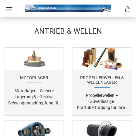
ANTRIEB & WELLEN
MOTORLAGER
PROPELLERWELLEN &
WELLENLAGER
Motorlager – Sichere
Propellerwellen –
Lagerung & effektive
Zuverlässige
Schwingungsdämpfung für
Kraftübertragung für Ihren
Bootsmotoren. Motorlager
Bootsantrieb. Eine
sind essenzielle
Propellerwelle ist das
Komponenten, um
zentrale Bauteil der
Bootsmotoren sicher zu
Wellenanlage eines Bootes.
befestigen, Vibrationen zu