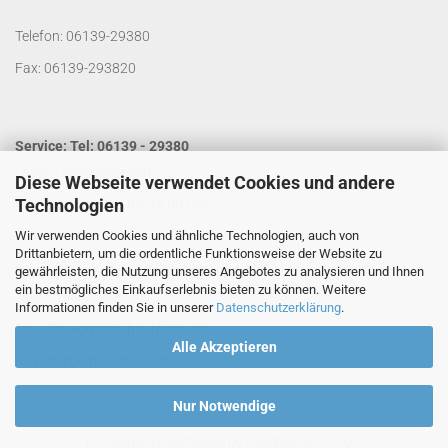
Telefon: 06139-29380
Fax: 06139-293820
Service: Tel: 06139 - 29380
Laden Öffnungszeiten:
Diese Webseite verwendet Cookies und andere
Technologien
Mo. - Do. von 9:00 bis 14:00 Uhr
Wir verwenden Cookies und ähnliche Technologien, auch von
Fr. von 9:00 bis 13:00 Uhr
Drittanbietern, um die ordentliche Funktionsweise der Website zu
Kontakt per Email:
info@segelladen.de
gewährleisten, die Nutzung unseres Angebotes zu analysieren und Ihnen
ein bestmögliches Einkaufserlebnis bieten zu können. Weitere
Telefon Servicezeiten:
Informationen finden Sie in unserer
Datenschutzerklärung
.
Mo. - Do. von 9:00 bis 16:00 Uhr
Alle Akzeptieren
Fr. von 9:00 bis 14:00 Uhr
Nur Notwendige
E-Commerce Software
by Gambio.de © 2025