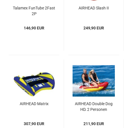
Tal­amex Fun­Tu­be 2Fast
AIR­HEAD Slash II
2P
146,90 EUR
249,90 EUR
AIR­HEAD Ma­trix
AIR­HEAD Dou­ble Dog
HD, 2 Per­so­nen
307,90 EUR
211,90 EUR