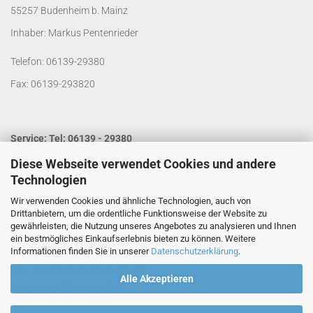
55257 Budenheim b. Mainz
Inhaber: Markus Pentenrieder
Telefon: 06139-29380
Fax: 06139-293820
Service: Tel: 06139 - 29380
Laden Öffnungszeiten:
Diese Webseite verwendet Cookies und andere
Technologien
Mo. - Do. von 9:00 bis 14:00 Uhr
Wir verwenden Cookies und ähnliche Technologien, auch von
Fr. von 9:00 bis 13:00 Uhr
Drittanbietern, um die ordentliche Funktionsweise der Website zu
Kontakt per Email:
info@segelladen.de
gewährleisten, die Nutzung unseres Angebotes zu analysieren und Ihnen
ein bestmögliches Einkaufserlebnis bieten zu können. Weitere
Telefon Servicezeiten:
Informationen finden Sie in unserer
Datenschutzerklärung
.
Mo. - Do. von 9:00 bis 16:00 Uhr
Alle Akzeptieren
Fr. von 9:00 bis 14:00 Uhr