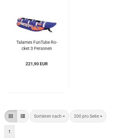
Tal­amex Fun­Tu­be Ro­
cket 3 Per­so­nen
221,90 EUR
Sortieren nach
pro Seite
Sortieren nach
200 pro Seite
1