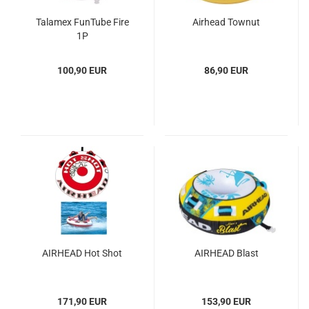
Tal­amex Fun­Tu­be Fire
Air­head Tow­nut
1P
100,90 EUR
86,90 EUR
AIR­HEAD Hot Shot
AIR­HEAD Blast
171,90 EUR
153,90 EUR