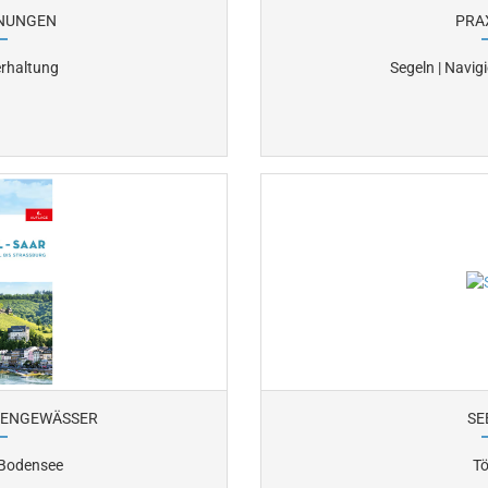
NUNGEN
PRA
erhaltung
Segeln | Navig
NENGEWÄSSER
SE
 Bodensee
Tö