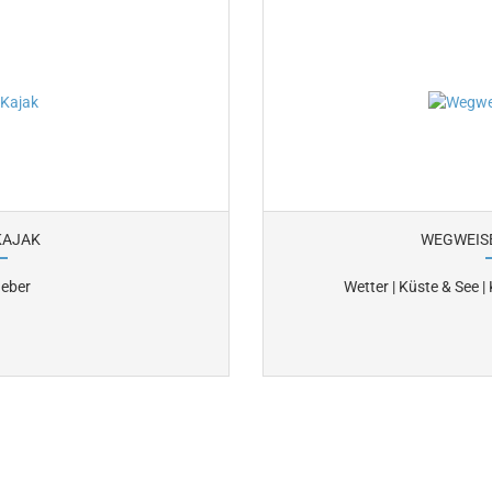
KAJAK
WEGWEIS
geber
Wetter | Küste & See |