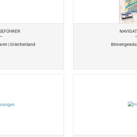
ISEFÜHRER
NAVIGA
earen | Griechenland
Binnengewäss