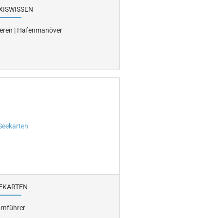
XISWISSEN
ieren | Hafenmanöver
EKARTEN
rnführer