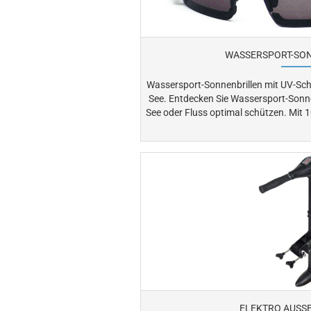
WASSERSPORT-SO
Wassersport-Sonnenbrillen mit UV-Schu
See. Entdecken Sie Wassersport-Sonnenbrillen, die Ihre Augen auf See,
See oder Fluss optimal schützen. Mit 100 % UV-Schutz und polarisierten
Gläsern reduzieren sie Blendungen auf Wasse
die Sicht beim Segeln, Surfen, Kitesurfen oder Angel
komfortabel – die perfekte Ausstattu
leistungsstarkes Wassersporterlebnis. Finden 
ELEKTRO AUSS