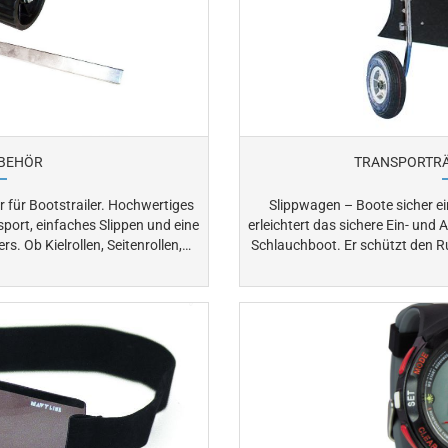
UBEHÖR
TRANSPORTRÄ
strailer. Hochwertiges
Slippwagen – Boote sicher ein- und a
sport, einfaches Slippen und eine
erleichtert das sichere Ein- und
rollen,
Schlauchboot. Er schützt den Rumpf, reduziert den Kraftaufwand und
sorgt für komfortables Handling an Land
 des Bootes. In unserem
ges Zubehör und Ersatzteile für
Pflege, Wartung und sicheren Boots­transport an Land.