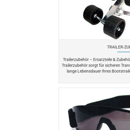
TRAILER-Z
Trailerzubehör – Ersatzteile & Zubehör für Boot
Trailerzubehör sorgt für sicheren Tran
lange Lebensdauer Ihres Bootstrailers. Ob Kielrollen, Seiten
Bugrollen oder Stützräder – die passenden Komponenten schützen den
Rumpf und erleichtern das Auf- und Abladen
Sortiment finden Skipper zuverlässi