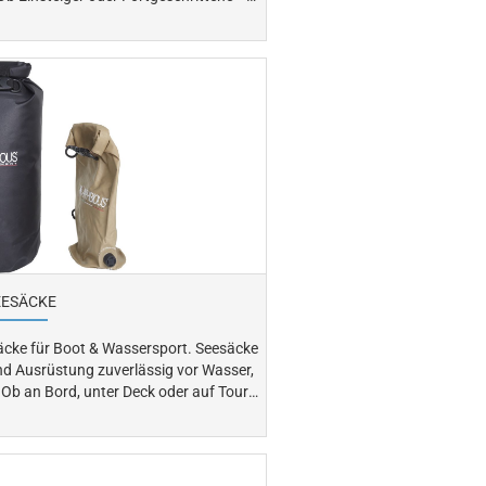
e Boards für Kinder und Erwachsene.
 und finden Sie das ideale Wakeboard
für Ihr nächstes Abenteuer auf dem Wasser.
EESÄCKE
für Boot & Wassersport. Seesäcke
nd Ausrüstung zuverlässig vor Wasser,
r
 – sie sind die ideale Lösung für
tattet, sind Seesäcke unverzichtbare
Begleiter für Skipper und Wassersportler.