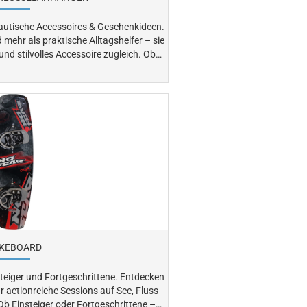
autische Accessoires & Geschenkideen.
ehr als praktische Alltagshelfer – sie
d stilvolles Accessoire zugleich. Ob
euerrad oder Schlüsselanhänger aus
lieben.
KEBOARD
 und Fortgeschrittene. Entdecken
 actionreiche Sessions auf See, Fluss