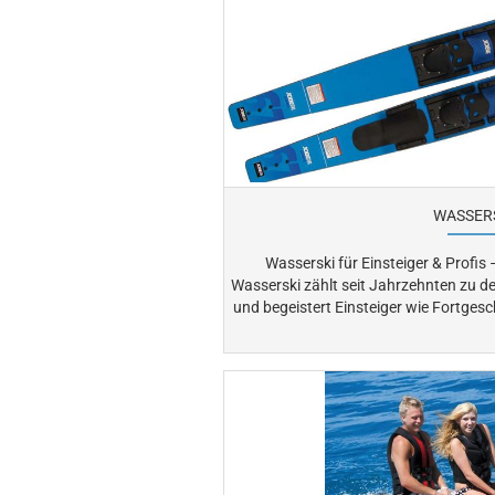
WASSER
Wasserski für Einsteiger & Profi
Wasserski zählt seit Jahrzehnten zu d
und begeistert Einsteiger wie Fortgeschrittene. Ob im Urla
Freizeit – bei uns finden Sie hochwer
Kinder sowie passendes Zubehör. Starten Sie jetzt durch und genießen