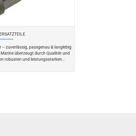
ERSATZTEILE
r – zuverlässig, passgenau & langlebig.
va Marine überzeugt durch Qualität und
nen robusten und leistungsstarken
ssgenauigkeit. Finden Sie bei
l an originalen Selva Ersatzteilen und
 hin zu Impellern. So bleibt Ihr
 für maximale Leistung und eine lange
Lebensdauer auf dem Wasser.