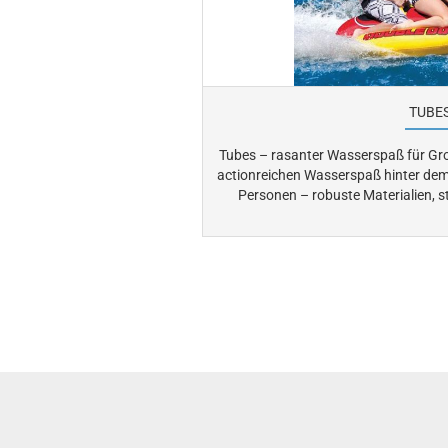
TUBE
Tubes – rasanter Wasserspaß für Groß & Klein. Mit Tu
actionreichen Wasserspaß hinter dem Boot. Ob für eine o
Personen – robuste Materialien, st
Schlepppunkte sorgen für maximalen Spaß u
Sie strapazierfähige Towable-Tubes fü
auf dem Wasser. Hier finden Sie eine passende Auswahl an
Luftpump