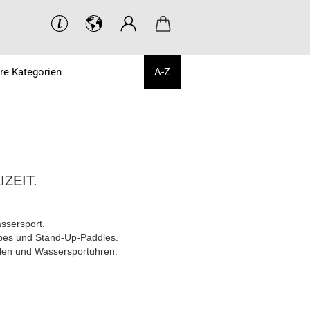
re Kategorien
A-Z
ZEIT.
assersport.
ubes und Stand-Up-Paddles.
llen und Wassersportuhren.