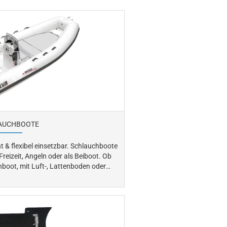
AUCHBOOTE
ibel einsetzbar. Schlauchboote
Freizeit, Angeln oder als Beiboot. Ob
boot, mit Luft-, Lattenboden oder
Wir bieten Ihnen eine
hlauchbooten namhafter Hersteller
ssende Auswahl an Luftpumpen.