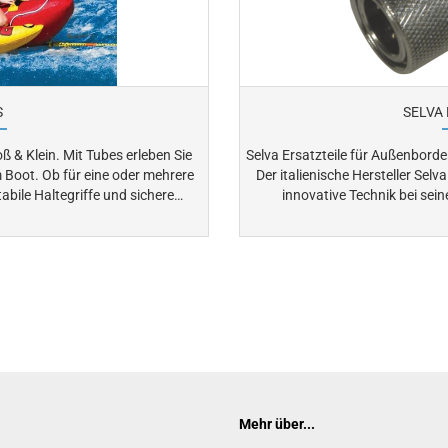
S
SELVA 
bes erleben Sie
Selva Ersatzteile für Außenborde
der mehrere
Der italienische Hersteller Sel
abile Haltegriffe und sichere
innovative Technik bei sei
nd Sicherheit. Entdecken
Außenbordmotoren. Selva Ersatzteile stehen für höchste
r Ihr nächstes Freizeitabenteuer
Zuverlässigkeit, Langlebigkeit und Pa
segelladen.de eine große Auswah
en.
Zubehör, von Dichtungen über Filter bis
Selva Außenborder in Topform –
Mehr über...