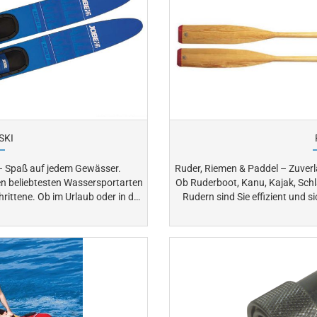
SKI
s – Spaß auf jedem Gewässer.
Ruder, Riemen & Paddel – Zuver
en beliebtesten Wassersportarten
Ob Ruderboot, Kanu, Kajak, Schl
ub oder in der
Rudern sind Sie effizient und sicher unterwe
tige Wasserski für Erwachsene und
klassischen Riemen, paarw
handgeführten Paddeln für flexible Einsätze
Sie unvergesslichen Fahrspaß auf dem Wasser.
finden Sie hochwertige Modelle