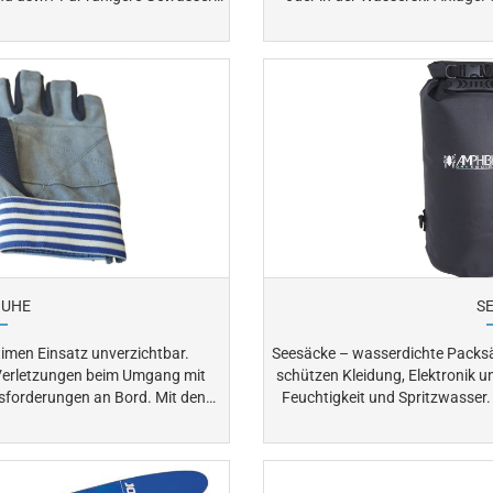
p-Paddle) an. Hier können
unsere Auswahl bietet passend
sein. Lassen Sie sich
Erleben Sie maximalen Fahrspaß
e. Mit einem SuP ist Wasserspaß
rt.
UHE
S
imen Einsatz unverzichtbar.
Seesäcke – wasserdichte Packsäcke 
Verletzungen beim Umgang mit
schützen Kleidung, Elektronik u
derungen an Bord. Mit den
Feuchtigkeit und Spritzwasser. Ob an Bord, unter Deck oder auf Tou
robusten Allroundern haben Sie alles leicht im Griff.
mit Kanu, Kajak oder Boot
wasserdichtes Verstauen. Robust, leicht zu handhaben und mit
individuellem Stauraum ausges