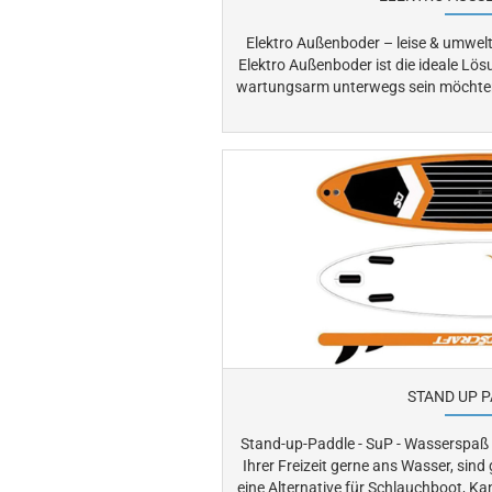
Elektro Außenboder – leise & umweltfr
Elektro Außenboder ist die ideale Lösun
wartungsarm unterwegs sein möchten. Elektro-Außenborder arbe
nahezu geräuschlos, erzeugen kein
Gewässern erlaubt, auf denen Verbrenner verbot
perfekt für Angelboote, kleine 
Flautenschieber sowie für Fahrten in Natur
Sie moderne Elektro Außenborder für
STAND UP 
Stand-up-Paddle - SuP - Wasserspaß für Groß 
Ihrer Freizeit gerne ans Wasser, si
eine Alternative für Schlauchboot, Kanu usw.? Für ruhig