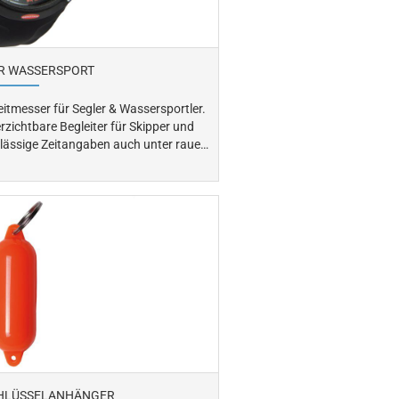
R WASSERSPORT
itmesser für Segler & Wassersportler.
zichtbare Begleiter für Skipper und
Ablesbarkeit. Ideal für Segeln,
Motorbootfahren oder andere maritime Aktivitäten.
CHLÜSSELANHÄNGER