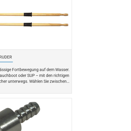
RUDER
lässige Fortbewegung auf dem Wasser.
auchboot oder SUP – mit den richtigen
gs. Wählen Sie zwischen
eise geführt und befestigt, oder
. In unserem Sortiment
 aus verschiedenen Materialien sowie
passendes Zubehör für Ihre Anforderungen auf dem Wasser.