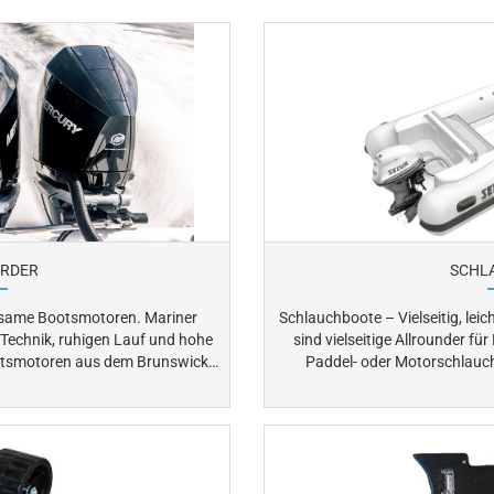
RDER
SCHL
e Bootsmotoren. Mariner
Schlauchboote – Vielseitig, leicht & flex
 Technik, ruhigen Lauf und hohe
sind vielseitige Allrounder für 
Paddel- oder Motorschlauch
it Mercury Motoren verwandt und
Festrumpf – sie überzeugen durch geringes Gewicht, einfache
ogie. Vom leichten
Handhabung und hohen Transportkomfort. 
um leistungsstarken Modell für
umfangreiche Auswahl an Sc
inklusive passendem Zubehör. Gerne beraten wir Sie bei der Auswahl.
attraktivem Preis-Leistungs-Verhältnis.
Hier finden Sie eine pa