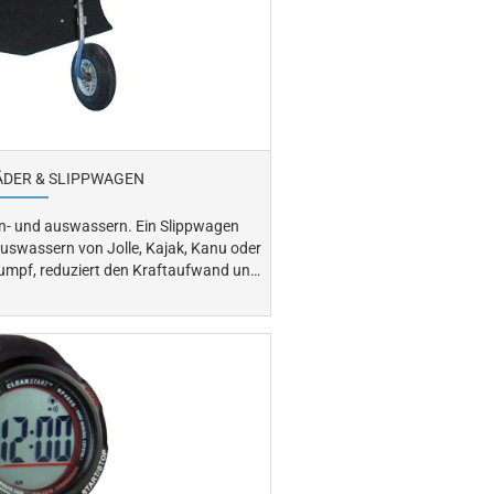
DER & SLIPPWAGEN
uswassern. Ein Slippwagen
 Auswassern von Jolle, Kajak, Kanu oder
 und am Steg. Wählen Sie das
passende Modell abgestimmt auf Größe und Gewicht Ihres Bootes.