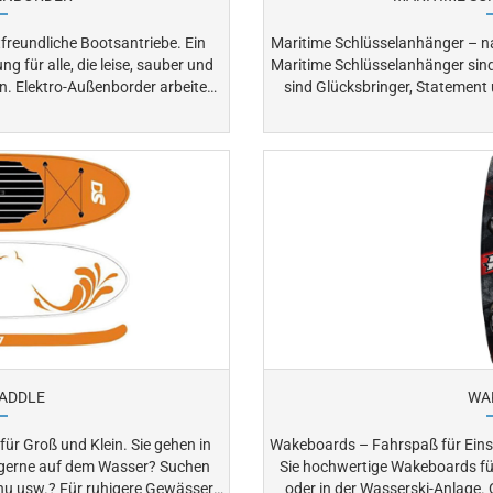
eundliche Bootsantriebe. Ein
Maritime Schlüsselanhänger – n
g für alle, die leise, sauber und
Maritime Schlüsselanhänger sind m
iten
sind Glücksbringer, Statement un
e Abgase und sind auf vielen
Anker, Fender, Segelboot, St
en sind. Se eignen sich
Segeltau: Die nautischen Motive verleihen jedem Schlüsselbund
Motorboote, Segelboote als
maritimen Charme. Sie eignen sich auch ideal Crew-Geschenke oder
schutzgebieten. Entdecken
maritime Giveaways. Perfekt für Skipper, Segler und alle, die das Meer
 nachhaltigen Fahrspaß auf dem
Wasser.
PADDLE
WA
und Klein. Sie gehen in
Wakeboards – Fahrspaß für Einsteiger
nd gerne auf dem Wasser? Suchen
Sie hochwertige Wakeboards für
ere Gewässer,
oder in der Wasserski-Anlage. Ob Einsteiger oder Fortgeschrittene –