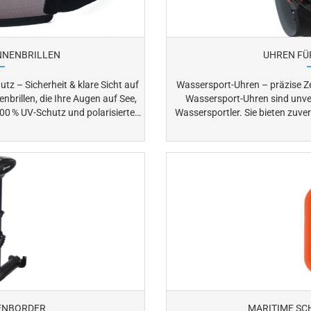
NNENBRILLEN
UHREN FÜ
tz – Sicherheit & klare Sicht auf
Wassersport-Uhren – präzise Ze
Wassersport-Uhren sind unver
Wassersportler. Sie bieten zuverlässige Zeitangaben auch unter rauen
roberflächen. Verbessern
Bedingungen auf See. Produkte von Clear überzeugt durch robuste
n. Leicht, robust und
Verarbeitung, Wasserdichtigkeit und klare 
ng für sicheres, entspanntes und
Sie hier ihr
Lieblingsmodell und das passende Halteband dazu.
ENBORDER
MARITIME S