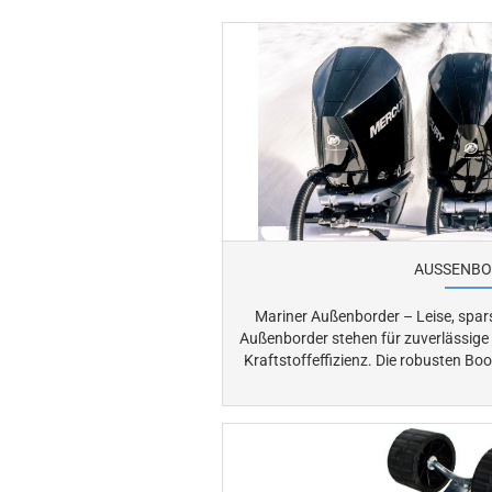
AUSSENBO
Mariner Außenborder – Leise, sparsam
Außenborder stehen für zuverlässige
Kraftstoffeffizienz. Die robusten Bootsmotoren aus dem Brunswick
Marine Konzern sind technisch eng m
überzeugen durch moderne 4-Takt-Technol
Außenborder für Schlauchboote bis z
Freizeit und Beruf. Mariner bietet wartungsfreundliche Motoren mit