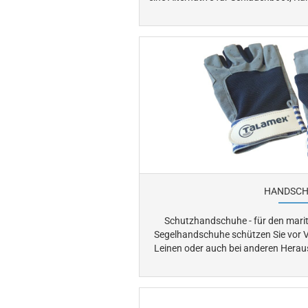
wie z. B. ein See, bietet sich ein SuP (Stand-u
Sie sportlich und trotzdem entspannt unterwegs 
treiben, oder planen sie eine Streck
garantie
HANDSCH
Schutzhandschuhe - für den marit
Segelhandschuhe schützen Sie vor 
Leinen oder auch bei anderen Herausfor