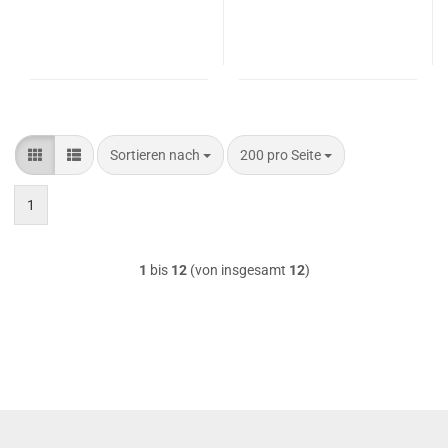
Sortieren nach
pro Seite
Sortieren nach
200 pro Seite
1
1
bis
12
(von insgesamt
12
)