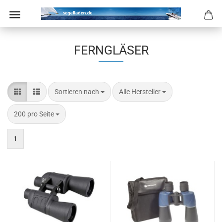
FERNGLÄSER
Sortieren nach
pro Seite
Sortieren nach
Alle Hersteller
pro Seite
200 pro Seite
1