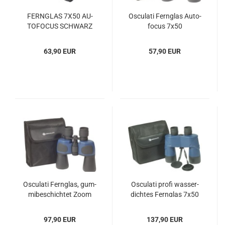
FERN­GLAS 7X50 AU­
Os­cu­la­ti Fern­glas Au­to­
TO­FO­CUS SCHWARZ
fo­cus 7x50
63,90 EUR
57,90 EUR
Os­cu­la­ti Fern­glas, gum­
Os­cu­la­ti profi was­ser­
mi­be­schich­tet Zoom
dich­tes Fern­glas 7x50
10x30x50
97,90 EUR
137,90 EUR