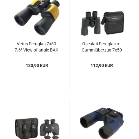
Vetus Fern­glas 7x50-
Os­cu­la­ti Fern­glas m.
7.6° View of angle BAK-
Gum­mi­über­zug 7x50
4
133,90 EUR
112,90 EUR