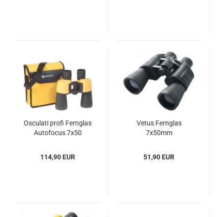
Os­cu­la­ti profi Fern­glas
Vetus Fern­glas
Au­to­fo­cus 7x50
7x50mm
114,90 EUR
51,90 EUR