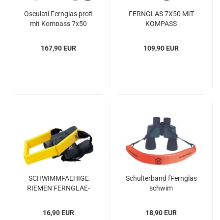
Os­cu­la­ti Fern­glas profi
FERN­GLAS 7X50 MIT
mit Kom­pass 7x50
KOM­PASS
167,90 EUR
109,90 EUR
SCHWIMM­FA­E­HI­GE
Schul­ter­band fFern­glas
RIE­MEN FERN­GLA­E­
schwim
SER
16,90 EUR
18,90 EUR