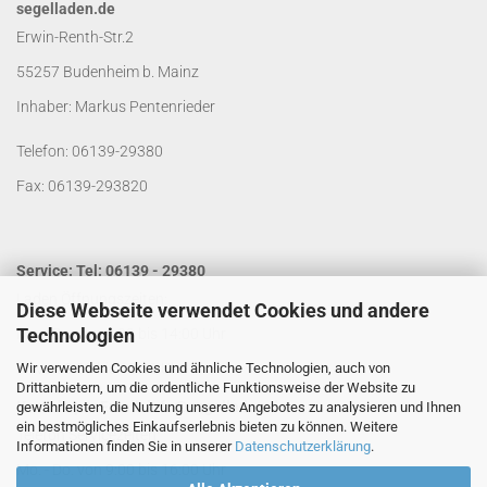
segelladen.de
Erwin-Renth-Str.2
55257 Budenheim b. Mainz
Inhaber: Markus Pentenrieder
Telefon: 06139-29380
Fax: 06139-293820
Service: Tel: 06139 - 29380
Laden Öffnungszeiten:
Diese Webseite verwendet Cookies und andere
Technologien
Mo. - Do. von 9:00 bis 14:00 Uhr
Wir verwenden Cookies und ähnliche Technologien, auch von
Fr. von 9:00 bis 13:00 Uhr
Drittanbietern, um die ordentliche Funktionsweise der Website zu
Kontakt per Email:
info@segelladen.de
gewährleisten, die Nutzung unseres Angebotes zu analysieren und Ihnen
ein bestmögliches Einkaufserlebnis bieten zu können. Weitere
Telefon Servicezeiten:
Informationen finden Sie in unserer
Datenschutzerklärung
.
Mo. - Do. von 9:00 bis 16:00 Uhr