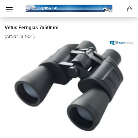
Vetus Fern­glas 7x50mm
(Art.Nr.:
BINO1
)