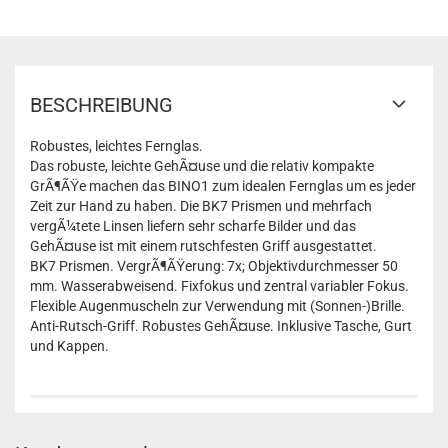
BESCHREIBUNG
Robustes, leichtes Fernglas.
Das robuste, leichte GehÃ¤use und die relativ kompakte
GrÃ¶ÃŸe machen das BINO1 zum idealen Fernglas um es jeder
Zeit zur Hand zu haben. Die BK7 Prismen und mehrfach
vergÃ¼tete Linsen liefern sehr scharfe Bilder und das
GehÃ¤use ist mit einem rutschfesten Griff ausgestattet.
BK7 Prismen. VergrÃ¶ÃŸerung: 7x; Objektivdurchmesser 50
mm. Wasserabweisend. Fixfokus und zentral variabler Fokus.
Flexible Augenmuscheln zur Verwendung mit (Sonnen-)Brille.
Anti-Rutsch-Griff. Robustes GehÃ¤use. Inklusive Tasche, Gurt
und Kappen.