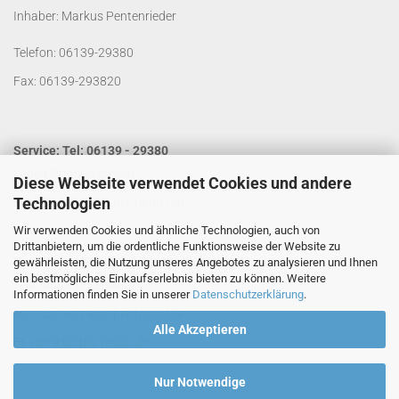
Inhaber: Markus Pentenrieder
Telefon: 06139-29380
Fax: 06139-293820
Service: Tel: 06139 - 29380
Laden Öffnungszeiten:
Diese Webseite verwendet Cookies und andere
Technologien
Mo. - Do. von 9:00 bis 14:00 Uhr
Wir verwenden Cookies und ähnliche Technologien, auch von
Fr. von 9:00 bis 13:00 Uhr
Drittanbietern, um die ordentliche Funktionsweise der Website zu
Kontakt per Email:
info@segelladen.de
gewährleisten, die Nutzung unseres Angebotes zu analysieren und Ihnen
ein bestmögliches Einkaufserlebnis bieten zu können. Weitere
Telefon Servicezeiten:
Informationen finden Sie in unserer
Datenschutzerklärung
.
Mo. - Do. von 9:00 bis 16:00 Uhr
Alle Akzeptieren
Fr. von 9:00 bis 14:00 Uhr
Nur Notwendige