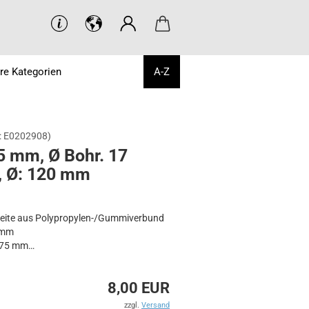
re Kategorien
A-Z
:
E0202908
)
5 mm, Ø Bohr. 17
 Ø: 120 mm
eite aus Polypropylen-/Gummiverbund
 mm
 75 mm
ung: 17 mm
8,00 EUR
 schwarz
zzgl.
Versand