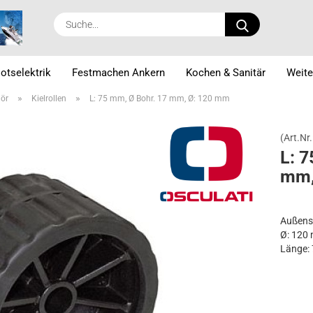
Suche...
otselektrik
Festmachen Ankern
Kochen & Sanitär
Weite
»
»
hör
Kielrollen
L: 75 mm, Ø Bohr. 17 mm, Ø: 120 mm
(Art.Nr.
L: 7
mm,
Außens
Ø: 120
Länge:
Ø Bohr
Farbe: