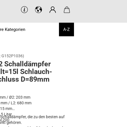
re Kategorien
A-Z
:
G152P1036
)
 Schall­dämp­fer
alt=15l Schlauch­
schluss D=89mm
 mm / Ø2: 203 mm
0 mm / L2: 680 mm
215 mm
15 Liter
schalldämpfer, die zu den besten auf
l 200
rkt gehören.