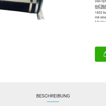
Das Sys
auf Mot
Schall
1852 be
mit ein
Mit Wass
außerg
minimal
Eingang
Ausgan
HINWEIS
werden
BESCHREIBUNG