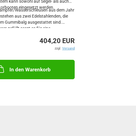
tem kann sowohl auf Segel- als auch
orbooten eingesetzt werden.
dämpfer/Wasserschleusen aus dem Jahr
stehen aus zwei Edelstahlenden, die
em Gummibalg ausgestattet sind.
er gefüllt sorgt es für eine
ewöhnliche Schalldämpfung und einen
404,20 EUR
en Widerstand.
zzgl.
Versand
: gerade
g: gerade
In den Warenkorb
: Muss in Längsrichtung montiert
.