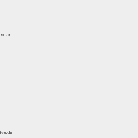
rmular
den.de