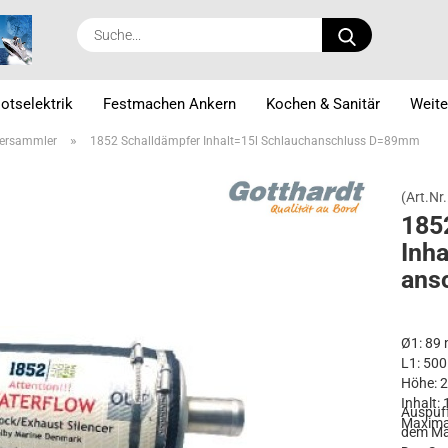
Suche...
otselektrik
Festmachen Ankern
Kochen & Sanitär
Weite
»
ersammler
1852 Schalldämpfer Inhalt=15l Schlauchanschluss D=89mm
(Art.Nr.
1852
In­h
an­
Ø1: 89
L1: 50
Höhe: 
Inhalt: 
Auspuff
Maxima
dem Ma