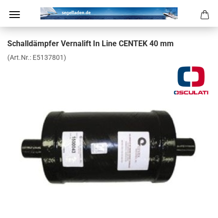
Schall­dämp­fer Ver­na­lift In Line CEN­TEK 40 mm
(Art.Nr.:
E5137801
)