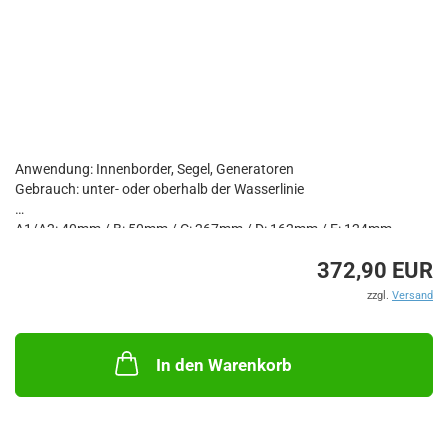
Anwendung: Innenborder, Segel, Generatoren
Gebrauch: unter- oder oberhalb der Wasserlinie
A1/A2: 40mm / B: 50mm / C: 267mm / D: 162mm / E: 124mm
Max. Leistung Benziner: 30PS
372,90 EUR
Max. Leistung Diesel: 10PS
zzgl.
Versand
In den Warenkorb