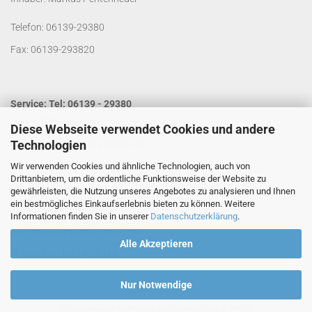
Telefon: 06139-29380
Fax: 06139-293820
Service: Tel: 06139 - 29380
Laden Öffnungszeiten:
Diese Webseite verwendet Cookies und andere
Technologien
Mo. - Do. von 9:00 bis 14:00 Uhr
Wir verwenden Cookies und ähnliche Technologien, auch von
Fr. von 9:00 bis 13:00 Uhr
Drittanbietern, um die ordentliche Funktionsweise der Website zu
Kontakt per Email:
info@segelladen.de
gewährleisten, die Nutzung unseres Angebotes zu analysieren und Ihnen
ein bestmögliches Einkaufserlebnis bieten zu können. Weitere
Telefon Servicezeiten:
Informationen finden Sie in unserer
Datenschutzerklärung
.
Mo. - Do. von 9:00 bis 16:00 Uhr
Alle Akzeptieren
Fr. von 9:00 bis 14:00 Uhr
Nur Notwendige
E-Commerce Software
by Gambio.de © 2025