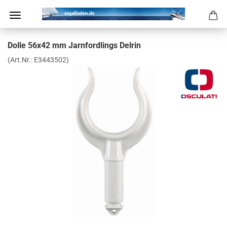
Dolle 56x42 mm Jarn­ford­lings Del­rin
(Art.Nr.:
E3443502
)