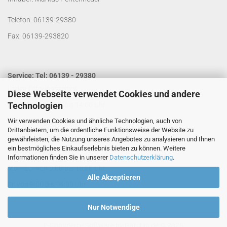
Telefon: 06139-29380
Fax: 06139-293820
Service: Tel: 06139 - 29380
Laden Öffnungszeiten:
Diese Webseite verwendet Cookies und andere
Technologien
Mo. - Do. von 9:00 bis 14:00 Uhr
Wir verwenden Cookies und ähnliche Technologien, auch von
Fr. von 9:00 bis 13:00 Uhr
Drittanbietern, um die ordentliche Funktionsweise der Website zu
Kontakt per Email:
info@segelladen.de
gewährleisten, die Nutzung unseres Angebotes zu analysieren und Ihnen
ein bestmögliches Einkaufserlebnis bieten zu können. Weitere
Telefon Servicezeiten:
Informationen finden Sie in unserer
Datenschutzerklärung
.
Mo. - Do. von 9:00 bis 16:00 Uhr
Alle Akzeptieren
Fr. von 9:00 bis 14:00 Uhr
Nur Notwendige
E-Commerce Software
by Gambio.de © 2025