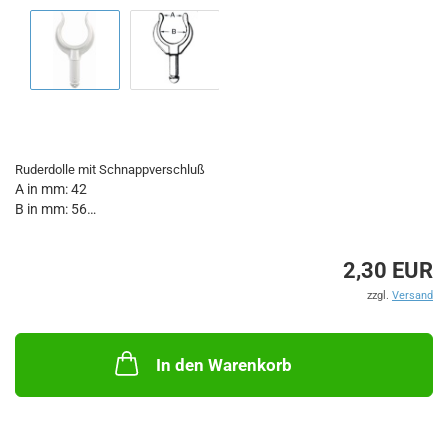
Ruderdolle mit Schnappverschluß
A in mm: 42
B in mm: 56
Passende Nylonbuchse (Einbau- oder Wandmontage): E3443503 /
2,30 EUR
E3443504
zzgl.
Versand
In den Warenkorb