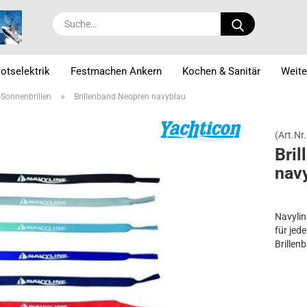
Suche...
otselektrik
Festmachen Ankern
Kochen & Sanitär
Weite
»
Sonnenbrillen
Brillenband Neopren navyblau
(Art.Nr.
Bril
na­v
Navylin
für jed
Brillen
Brillen
Brillen