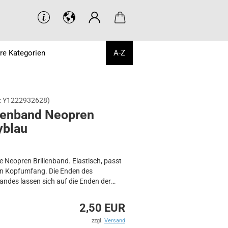
re Kategorien
A-Z
:
Y1222932628
)
­len­band Neo­pren
y­blau
e Neopren Brillenband. Elastisch, passt
en Kopfumfang. Die Enden des
bandes lassen sich auf die Enden der
bügel stecken.
band Neopren navyblau
2,50 EUR
zzgl.
Versand