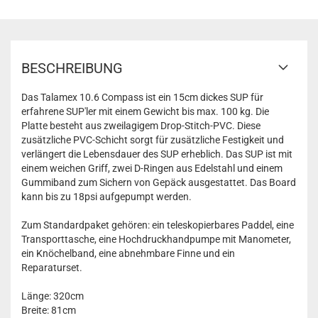
Dicke: 15cm
Gewicht Board: 13,5kg
Gewicht (inkl. Zubehör): 18kg
Max. Tragkraft: 130kg
Empfohlener Druck: 15psi
BESCHREIBUNG
Max. Druck: 18psi
Das Talamex 10.6 Compass ist ein 15cm dickes SUP für
erfahrene SUP'ler mit einem Gewicht bis max. 100 kg. Die
Platte besteht aus zweilagigem Drop-Stitch-PVC. Diese
zusätzliche PVC-Schicht sorgt für zusätzliche Festigkeit und
verlängert die Lebensdauer des SUP erheblich. Das SUP ist mit
einem weichen Griff, zwei D-Ringen aus Edelstahl und einem
Gummiband zum Sichern von Gepäck ausgestattet. Das Board
kann bis zu 18psi aufgepumpt werden.
Zum Standardpaket gehören: ein teleskopierbares Paddel, eine
Transporttasche, eine Hochdruckhandpumpe mit Manometer,
ein Knöchelband, eine abnehmbare Finne und ein
Reparaturset.
Länge: 320cm
Breite: 81cm