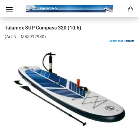
Tal­amex SUP Com­pass 320 (10.6)
(Art.Nr.:
M85912930
)