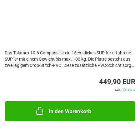
Das Talamex 10.6 Compass ist ein 15cm dickes SUP für erfahrene
SUP'ler mit einem Gewicht bis max. 100 kg. Die Platte besteht aus
zweilagigem Drop-Stitch-PVC. Diese zusätzliche PVC-Schicht sorgt
für zusätzliche Festigkeit und verlängert die Lebensdauer des SUP
erheblich. Das SUP ist mit einem weichen Griff, zwei D-Ringen aus
449,90 EUR
Edelstahl und einem Gummiband zum Sichern von Gepäck
zzgl.
Versand
ausgestattet. Das Board kann bis zu 18psi aufgepumpt werden.
Zum Standardpaket gehören: ein teleskopierbares Paddel, eine
Transporttasche, eine Hochdruckhandpumpe mit Manometer, ein
In den Warenkorb
Knöchelband, eine abnehmbare Finne und ein Reparaturset.
Länge: 320cm
Breite: 81cm