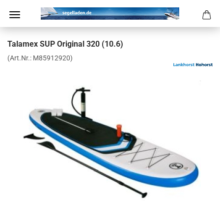
Tal­amex SUP Ori­gi­nal 320 (10.6)
(Art.Nr.:
M85912920
)