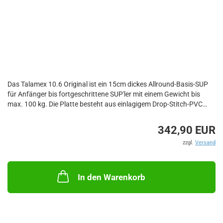
Das Talamex 10.6 Original ist ein 15cm dickes Allround-Basis-SUP
für Anfänger bis fortgeschrittene SUP'ler mit einem Gewicht bis
max. 100 kg. Die Platte besteht aus einlagigem Drop-Stitch-PVC
und kann bis zu 18psi aufgepumpt werden. Das SUP ist mit einem
weichen Griff, zwei D-Ringen aus Edelstahl und einem Gummiband
342,90 EUR
zum Sichern von Gepäck ausgestattet.
zzgl.
Versand
Zum Standardpaket gehören: ein teleskopierbares Paddel, eine
Transporttasche, eine Hochdruckhandpumpe mit Manometer, ein
Knöchelband, eine abnehmbare Finne und ein Reparaturset.
In den Warenkorb
Länge: 320cm
Breite: 81cm
Dicke: 15cm