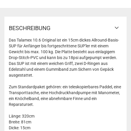
Gewicht Board: 13,5kg
Gewicht (inkl. Zubehör): 18kg
Max. Tragkraft: 130kg
Empfohlener Druck: 15psi
Max. Druck: 18psi
BESCHREIBUNG
Das Talamex 10.6 Original ist ein 15cm dickes Allround-Basis-
SUP für Anfänger bis fortgeschrittene SUP'ler mit einem
Gewicht bis max. 100 kg. Die Platte besteht aus einlagigem
Drop-Stitch-PVC und kann bis zu 18psi aufgepumpt werden.
Das SUP ist mit einem weichen Griff, zwei D-Ringen aus
Edelstahl und einem Gummiband zum Sichern von Gepäck
ausgestattet.
Zum Standardpaket gehören: ein teleskopierbares Paddel, eine
Transporttasche, eine Hochdruckhandpumpe mit Manometer,
ein Knöchelband, eine abnehmbare Finne und ein
Reparaturset.
Länge: 320cm
Breite: 81cm
Dicke: 15cm