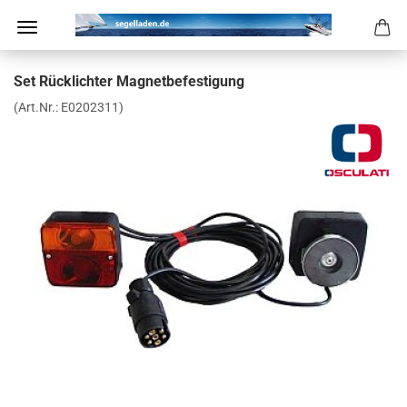
Set Rück­lich­ter Ma­gnet­be­fes­ti­gung
(Art.Nr.:
E0202311
)