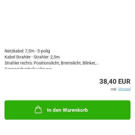
Netzkabel: 7,5m - 5-polig
Kabel Strahler - Strahler: 2,5m
Strahler rechts: Positionslicht, Bremslicht, Blinker,
Kennzeichenbeleuchtung
Strahler links: Positionslicht, Bremslicht, Blinker
38,40 EUR
Stecker: 7-polig
zzgl.
Versand
Magnetbefestigung
In den Warenkorb