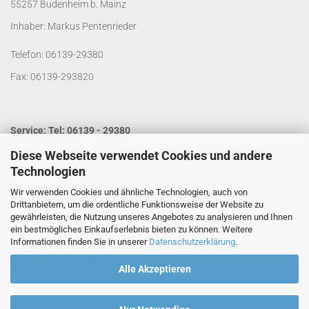
55257 Budenheim b. Mainz
Inhaber: Markus Pentenrieder
Telefon: 06139-29380
Fax: 06139-293820
Service: Tel: 06139 - 29380
Laden Öffnungszeiten:
Diese Webseite verwendet Cookies und andere
Technologien
Mo. - Do. von 9:00 bis 14:00 Uhr
Wir verwenden Cookies und ähnliche Technologien, auch von
Fr. von 9:00 bis 13:00 Uhr
Drittanbietern, um die ordentliche Funktionsweise der Website zu
Kontakt per Email:
info@segelladen.de
gewährleisten, die Nutzung unseres Angebotes zu analysieren und Ihnen
ein bestmögliches Einkaufserlebnis bieten zu können. Weitere
Telefon Servicezeiten:
Informationen finden Sie in unserer
Datenschutzerklärung
.
Mo. - Do. von 9:00 bis 16:00 Uhr
Alle Akzeptieren
Fr. von 9:00 bis 14:00 Uhr