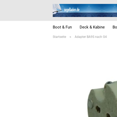
Boot & Fun
Deck & Kabine
Bo
»
Startseite
Adapter BA9S nach G4