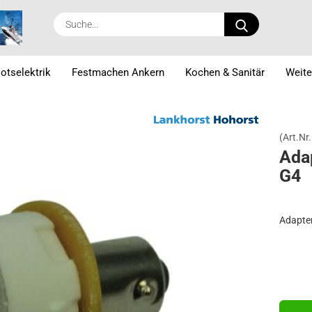
Suche...
otselektrik
Festmachen Ankern
Kochen & Sanitär
Weite
(Art.Nr.
Ad­a
G4
Adapte