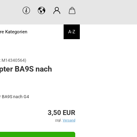
re Kategorien
A-Z
:
M14340564
)
p­ter BA9S nach
r BA9S nach G4
3,50 EUR
zzgl.
Versand