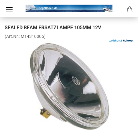
SEA­LED BEAM ER­SATZ­LAM­PE 105MM 12V
(Art.Nr.:
M14310005
)