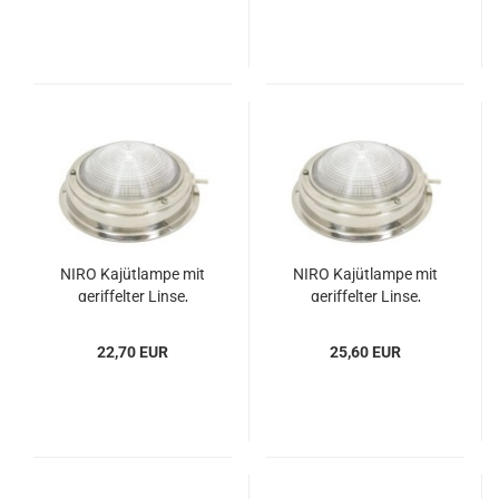
NIRO Ka­jüt­lam­pe mit
NIRO Ka­jüt­lam­pe mit
ge­rif­fel­ter Linse,
ge­rif­fel­ter Linse,
12V8W, mit Vent
12V15W, mit Ven
22,70 EUR
25,60 EUR