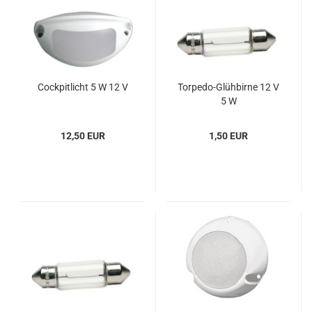
Cock­pit­licht 5 W 12 V
Torpedo-​​Glüh­bir­ne 12 V
5 W
12,50 EUR
1,50 EUR