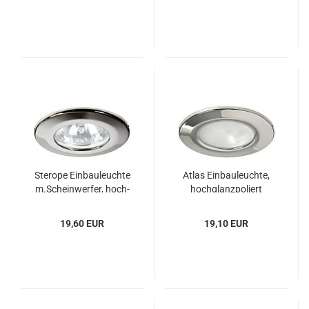
Stero­pe Ein­bau­leuch­te
Atlas Ein­bau­leuch­te,
m.Schein­wer­fer, hoch­
hoch­glanz­po­liert
glanzp.
19,60 EUR
19,10 EUR