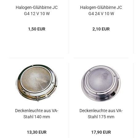
Halogen-​​Glüh­bir­ne JC
Halogen-​​Glüh­bir­ne JC
G4 12 V 10 W
G4 24 V 10 W
1,50 EUR
2,10 EUR
De­cken­leuch­te aus VA-​
De­cken­leuch­te aus VA-​
Stahl 140 mm
Stahl 175 mm
13,30 EUR
17,90 EUR