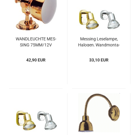
WAND­LEUCH­TE MES­
Mes­sing Le­se­lam­pe,
SING 75MM/12V
Ha­lo­gen, Wand­mon­ta­
ge, ver­stell­bar,
42,90 EUR
33,10 EUR