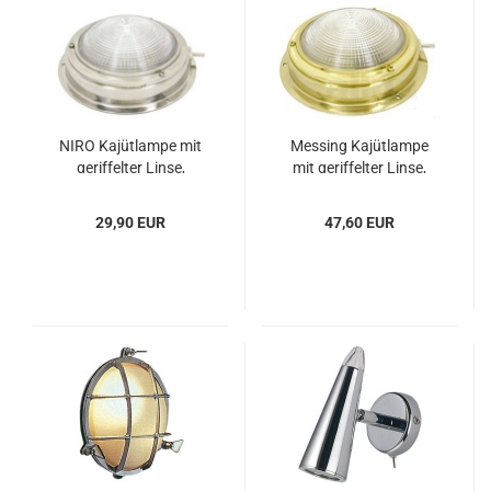
NIRO Ka­jüt­lam­pe mit
Mes­sing Ka­jüt­lam­pe
ge­rif­fel­ter Linse,
mit ge­rif­fel­ter Linse,
12V15W, mit Ven
12V15W, mit
29,90 EUR
47,60 EUR