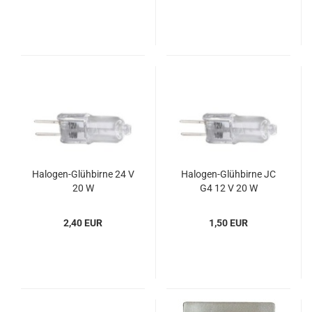
Halogen-​​Glüh­bir­ne 24 V
Halogen-​​Glüh­bir­ne JC
20 W
G4 12 V 20 W
2,40 EUR
1,50 EUR