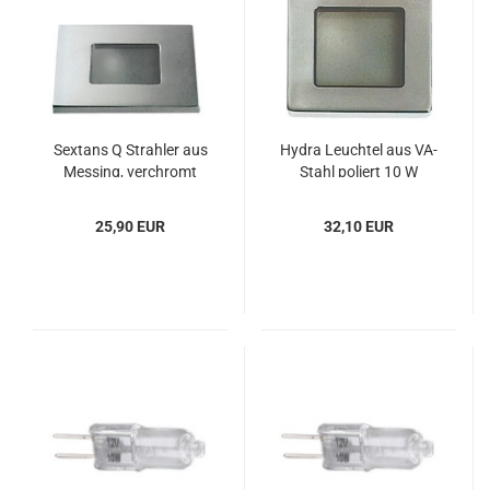
Sext­ans Q Strah­ler aus
Hydra Leuch­tel aus VA-​
Mes­sing, ver­chromt
Stahl po­liert 10 W
25,90 EUR
32,10 EUR