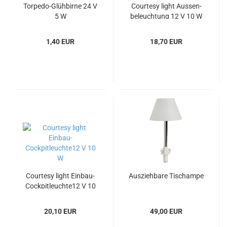
Torpedo-​​Glüh­bir­ne 24 V
Cour­te­sy light Aus­sen­
5 W
be­leuch­tung 12 V 10 W
1,40 EUR
18,70 EUR
Cour­te­sy light Einbau-​​
Aus­zieh­ba­re Tischam­pe
Cockpitleuchte12 V 10
W
20,10 EUR
49,00 EUR