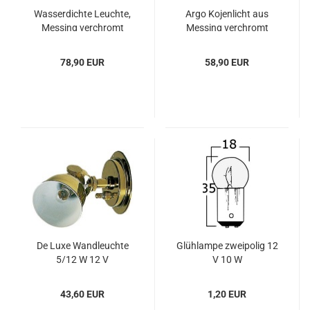
Was­ser­dich­te Leuch­te,
Argo Ko­jen­licht aus
Mes­sing ver­chromt
Mes­sing ver­chromt
78,90 EUR
58,90 EUR
De Luxe Wand­leuch­te
Glüh­lam­pe zwei­po­lig 12
5/12 W 12 V
V 10 W
43,60 EUR
1,20 EUR