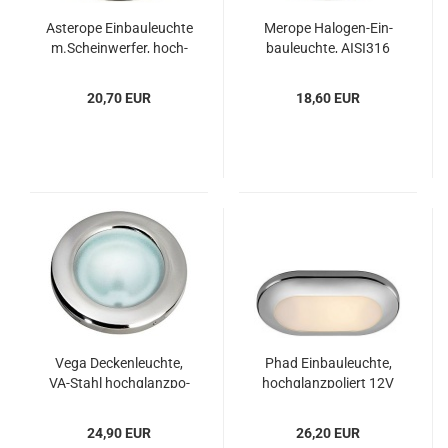
As­tero­pe Ein­bau­leuch­te
Mero­pe Halogen-​​Ein­
m.Schein­wer­fer, hoch­
bau­leuch­te, AISI316
glanzp.
hoch­glaz­pol.
20,70 EUR
18,60 EUR
Vega De­cken­leuch­te,
Phad Ein­bau­leuch­te,
VA-​Stahl hoch­glanz­po­
hoch­glanz­po­liert 12V
liert
20W
24,90 EUR
26,20 EUR