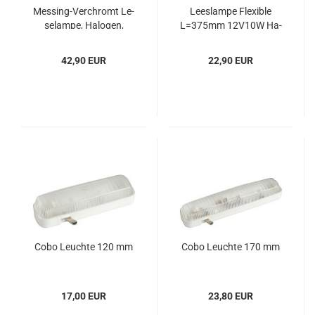
Messing-​​Ver­chromt Le­
Lees­lam­pe Fle­xi­ble
se­lam­pe, Ha­lo­gen,
L=375mm 12V10W Ha­
Wand­mon­ta­ge, ver
lo­gen
42,90 EUR
22,90 EUR
Cobo Leuch­te 120 mm
Cobo Leuch­te 170 mm
17,00 EUR
23,80 EUR