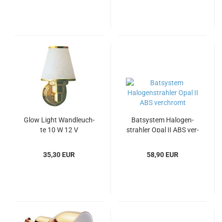
Glow Light Wand­leuch­
Bat­sys­tem Ha­lo­gen­
te 10 W 12 V
strah­ler Opal II ABS ver­
chromt
35,30 EUR
58,90 EUR