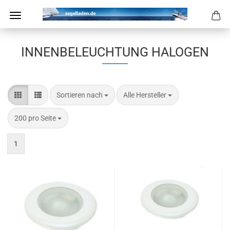
INNENBELEUCHTUNG HALOGEN
Sortieren nach
pro Seite
Sortieren nach
Alle Hersteller
pro Seite
200 pro Seite
1