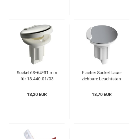
So­ckel 63*64*31 mm
Fla­cher So­ckel f.aus­
für 13.440.01/03
zieh­ba­re Leucht­stan­
gen
13,20 EUR
18,70 EUR