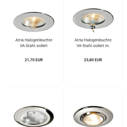
Atria Ha­lo­gen­leuch­te
Atria Ha­lo­gen­leuch­te
VA-​Stahl, po­liert
VA-​Stahl, po­liert m.
Schal­ter
21,70 EUR
23,80 EUR