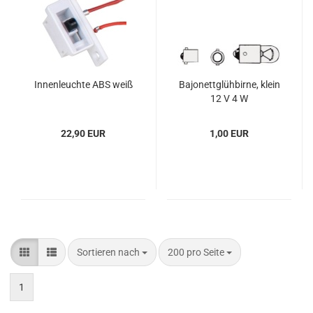
In­nen­leuch­te ABS weiß
Ba­jo­nett­glüh­bir­ne, klein
12 V 4 W
22,90 EUR
1,00 EUR
Sortieren nach
pro Seite
Sortieren nach
200 pro Seite
1