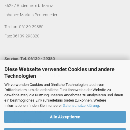
55257 Budenheim b. Mainz
Inhaber: Markus Pentenrieder
Telefon: 06139-29380
Fax: 06139-293820
Service: Tel: 06139 - 29380
Laden Öffnungszeiten:
Diese Webseite verwendet Cookies und andere
Technologien
Mo. - Do. von 9:00 bis 14:00 Uhr
Wir verwenden Cookies und ähnliche Technologien, auch von
Fr. von 9:00 bis 13:00 Uhr
Drittanbietern, um die ordentliche Funktionsweise der Website zu
Kontakt per Email:
info@segelladen.de
gewährleisten, die Nutzung unseres Angebotes zu analysieren und Ihnen
ein bestmögliches Einkaufserlebnis bieten zu können. Weitere
Telefon Servicezeiten:
Informationen finden Sie in unserer
Datenschutzerklärung
.
Mo. - Do. von 9:00 bis 16:00 Uhr
Alle Akzeptieren
Fr. von 9:00 bis 14:00 Uhr