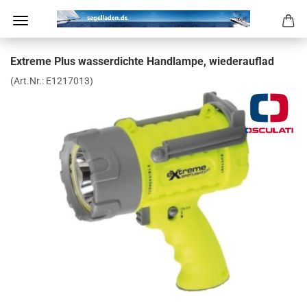
Ex­tre­me Plus was­ser­dich­te Hand­lam­pe, wie­der­auf­lad
(Art.Nr.:
E1217013
)