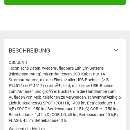
BESCHREIBUNG
OSCULATI
Technische Daten: wiederaufladbare Lithium-Batterie
(Niederspannung) mit enthaltenem USB-Kabel; nur 1A
Stromaufnahme, die den Einsatz aller USB-Buchsen (z.B.
E14516xx/E14517xx) ermÃ¶glicht; mit kleiner USB-Buchse
zum Aufladen und groÃŸer Buchse, um die Handlampe zum
Aufladen von Mobiltelefonen zu verwenden, schwimmfÃ¤hig.5
Lichtfunktionen:A) SPOT+COH-HI, 1400 lm, Betriebsdauer 1
h;B) SPOT-HI, 950 lm, Betriebsdauer 1,15 h;C) COB-HI, 750 lm,
Betriebsdauer 1,45 h;D) COB-LO, 45 lm, Betriebsdauer 20 h;E)
FLASH, 45 lm, Betriebsdauer 3 h.
Wasserdicht bis 1 m.