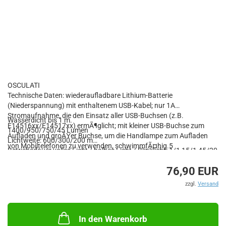
OSCULATI
Technische Daten: wiederaufladbare Lithium-Batterie
(Niederspannung) mit enthaltenem USB-Kabel; nur 1A
Stromaufnahme, die den Einsatz aller USB-Buchsen (z.B.
Wasserdicht bis 1 m.
E14516xx/E14517xx) ermÃ¶glicht; mit kleiner USB-Buchse zum
1400/950/750/45 Lumen
Aufladen und groÃŸer Buchse, um die Handlampe zum Aufladen
Lichtweite: 600/300/200 m
von Mobiltelefonen zu verwenden, schwimmfÃ¤hig.5
Betriebsdauer volles Licht / halbes Licht / Blinklicht: 1/1,15/1,45/20
Lichtfunktionen:A) SPOT+COH-HI, 1400 lm, Betriebsdauer 1 h;B)
Stunden
SPOT-HI, 950 lm, Betriebsdauer 1,15 h;C) COB-HI, 750 lm,
76,90 EUR
Farbe GehÃ¤use: leuchtend gelb
Betriebsdauer 1,45 h;D) COB-LO, 45 lm, Betriebsdauer 20 h;E)
MaÃŸe: 150 x 160 x Ã˜ 70 mm
zzgl.
Versand
FLASH, 45 lm, Betriebsdauer 3 h.
Gewicht: 445 g
In den Warenkorb