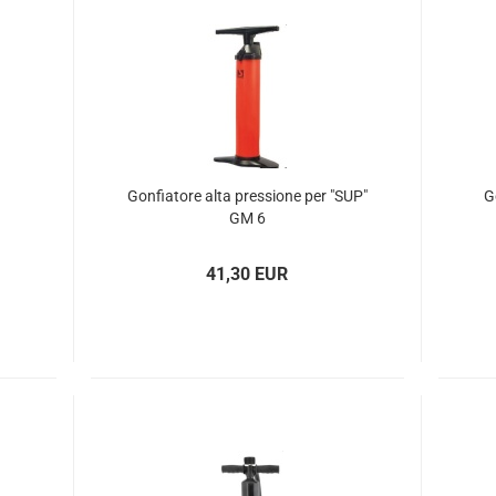
Gon­fia­to­re alta pres­sio­ne per "SUP"
G
GM 6
41,30 EUR