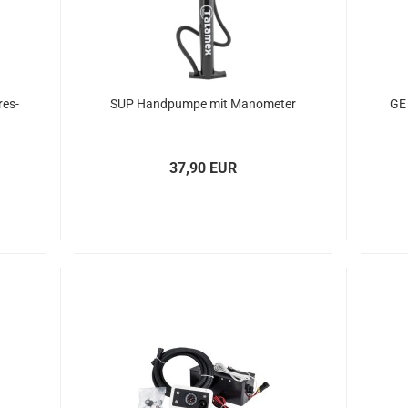
res­
SUP Hand­pum­pe mit Ma­no­me­ter
GE 
37,90 EUR