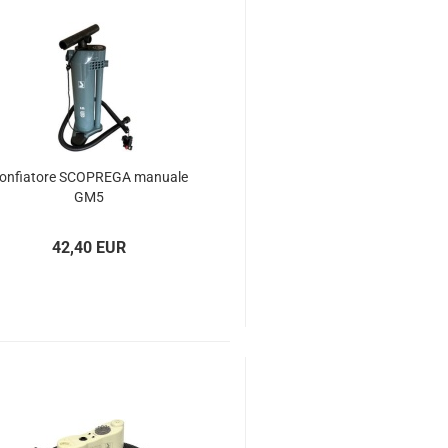
on­fia­to­re SCOP­RE­GA ma­nua­le
GM5
42,40 EUR