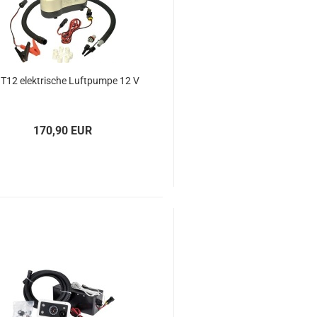
T12 elek­tri­sche Luft­pum­pe 12 V
170,90 EUR