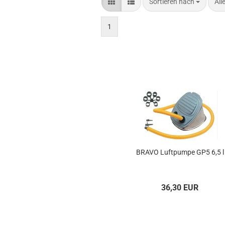
Sortieren nach
pro
Sortieren nach
All
1
BRAVO Luft­pum­pe GP5 6,5 l
36,30 EUR