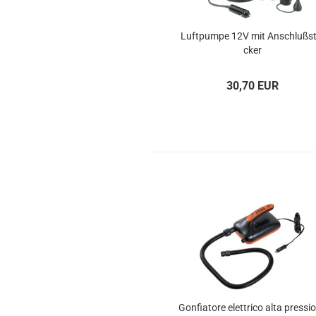
Luft­pum­pe 12V mit An­schluß­st
cker
30,70 EUR
Gon­fia­to­re elett­ri­co alta pres­sio