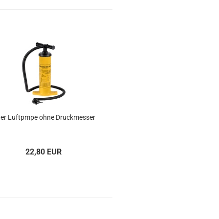
ger Luft­pmpe ohne Druck­mes­ser
22,80 EUR