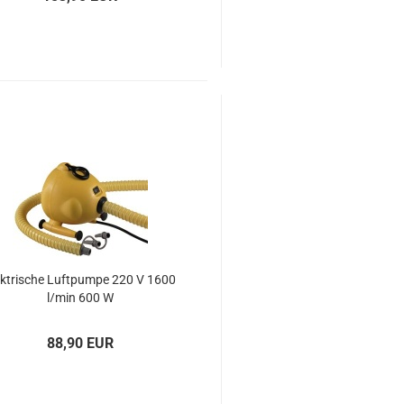
k­tri­sche Luft­pum­pe 220 V 1600
l/min 600 W
88,90 EUR