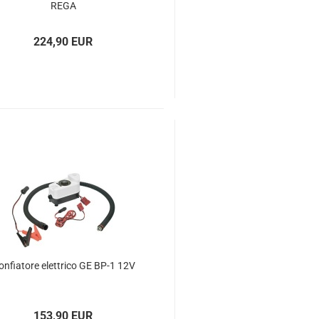
RE­GA
224,90 EUR
n­fia­to­re elett­ri­co GE BP-1 12V
153,90 EUR