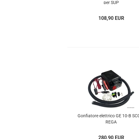
per SUP
108,90 EUR
Gon­fia­to­re elett­ri­co GE 10-B S
RE­GA
280,90 EUR