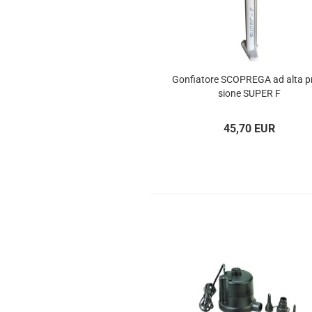
Gon­fia­to­re SCOP­RE­GA ad alta p
sio­ne SUPER F
45,70 EUR