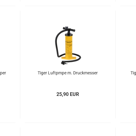
uper
Tiger Luft­pmpe m. Druck­mes­ser
Ti
25,90 EUR