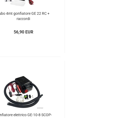
ubo 4mt gon­fia­to­re GE 22 RC +
rac­cor­di
56,90 EUR
­fia­to­re elett­ri­co GE-​10-8 SCOP­