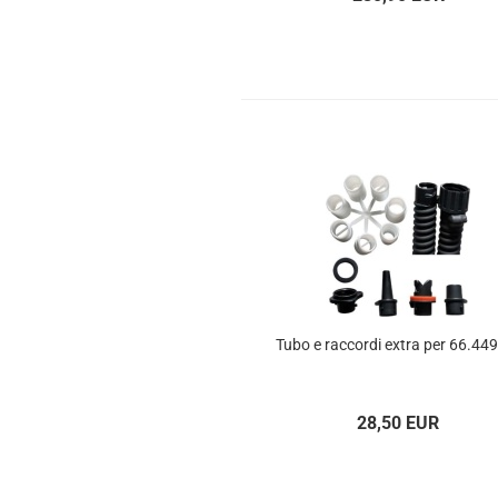
Tubo e rac­cor­di extra per 66.44
28,50 EUR