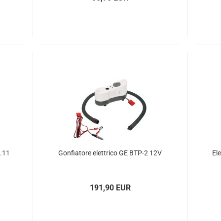
9.11
Gon­fia­to­re elett­ri­co GE BTP-2 12V
Ele
191,90 EUR