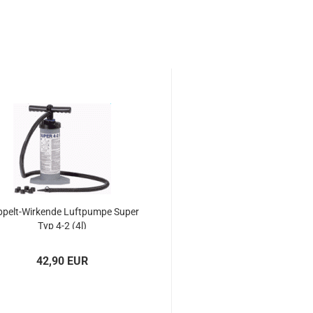
pelt-​​Wir­ken­de Luft­pum­pe Super
Typ 4-2 (4l)
42,90 EUR