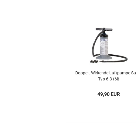
Doppelt-​​Wir­ken­de Luft­pum­pe S
Typ 6-3 (6l)
49,90 EUR