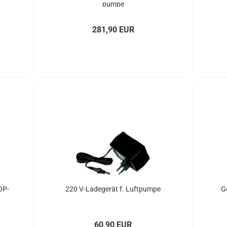
pum­pe
281,90 EUR
COP­
220 V-​La­de­ge­rät f. Luft­pum­pe
Go
60,90 EUR