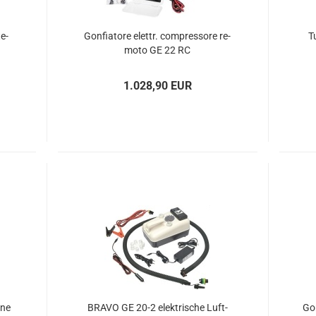
e­
Gon­fia­to­re elettr. com­pres­so­re re­
T
mo­to GE 22 RC
1.028,90 EUR
­ne
BRAVO GE 20-2 elek­tri­sche Luft­
Gon