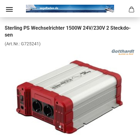
Ster­ling PS Wech­sel­rich­ter 1500W 24V/230V 2 Steck­do­
sen
(Art.Nr.:
G725241
)