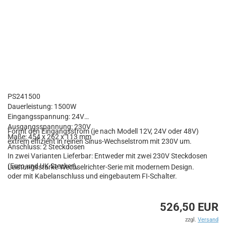
PS241500
Dauerleistung: 1500W
Eingangsspannung: 24V
Ausgangsspannung: 230V
Formt den Eingangsstrom (je nach Modell 12V, 24V oder 48V)
Maße: 454 x 262 x 113 mm
extrem effizient in reinen Sinus-Wechselstrom mit 230V um.
Anschluss: 2 Steckdosen
In zwei Varianten Lieferbar: Entweder mit zwei 230V Steckdosen
(Euro und UK Stecker),
Leistungsstarke Wechselrichter-Serie mit modernem Design.
oder mit Kabelanschluss und eingebautem FI-Schalter.
526,50 EUR
zzgl.
Versand