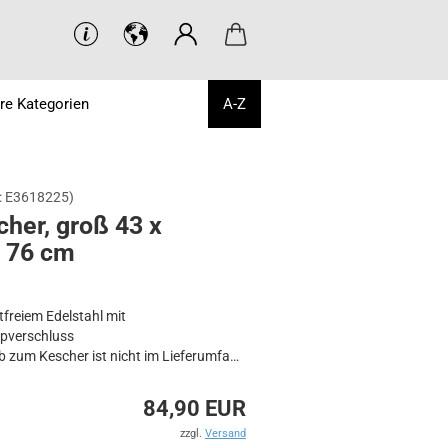
re Kategorien
A-Z
:
E3618225
)
cher, groß 43 x
x 76 cm
tfreiem Edelstahl mit
pverschluss
b zum Kescher ist nicht im Lieferumfang
en!
84,90 EUR
hig, groß 43 x 51 x 76 cm
zzgl.
Versand