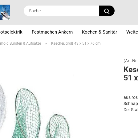
Suche...
otselektrik
Festmachen Ankern
Kochen & Sanitär
Weite
»
rhold Bürsten & Aufsätze
Kescher, groß 43 x 51 x 76 cm
(Art.Nr.
Ke­s
51 
aus ros
Schnap
Der Sta
enthalt
engmasc