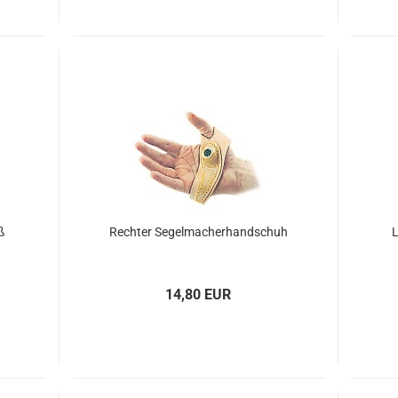
ß
Rech­ter Se­gel­ma­cher­hand­schuh
L
14,80 EUR