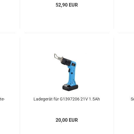
52,90 EUR
te­
La­de­ge­rät für G1397206 21V 1.5Ah
S
20,00 EUR