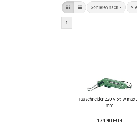
Sortieren nach
pro
Sortieren nach
All
1
Tau­schnei­der 220 V 65 W max 
mm
174,90 EUR