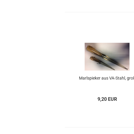
Marl­spie­ker aus VA-​Stahl, gro
9,20 EUR