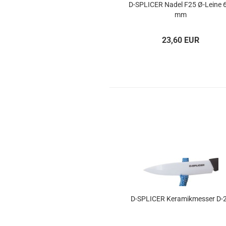
D-​SPLI­CER Nadel F25 Ø-​Leine 
mm
23,60 EUR
D-​SPLI­CER Ke­ra­mik­mes­ser D-