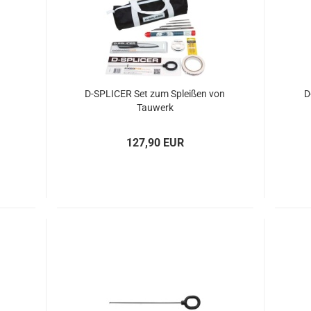
D-​SPLI­CER Set zum Splei­ßen von
D
Tau­werk
127,90 EUR