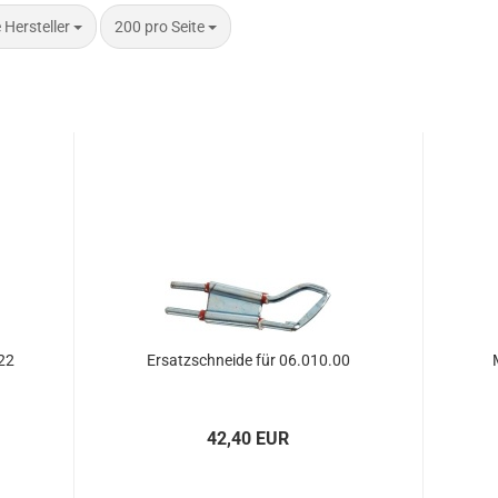
 Seite
pro Seite
e Hersteller
200 pro Seite
22
Er­satz­schnei­de für 06.010.00
42,40 EUR