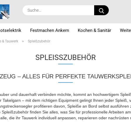
Suche...
otselektrik
Festmachen Ankern
Kochen & Sanitär
Weite
»
le & Tauwerk
Spleißzubehör
SPLEISSZUBEHÖR
EUG – ALLES FÜR PERFEKTE TAUWERKSPLEIS
auber und dauerhaft verbinden möchte, kommt an hochwertigem Spleiß
 Takelgarn – mit dem richtigen Equipment gelingt Ihnen jeder Spleiß,
gstreckensegler profitieren davon, Spleiße an Bord selbst ausführen
 Spleißzubehör finden Sie alles, was Sie für professionelle Arbeiten a
r alle, die ihr Tauwerk individuell anpassen, reparieren oder nachrüsten