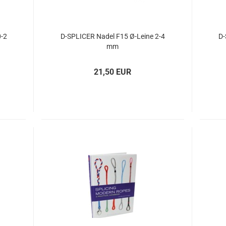
0-2
D-​SPLI­CER Nadel F15 Ø-​Leine 2-4
D-
mm
21,50 EUR