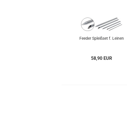
Fee­der Spleiß­set f. Lei­nen
58,90 EUR