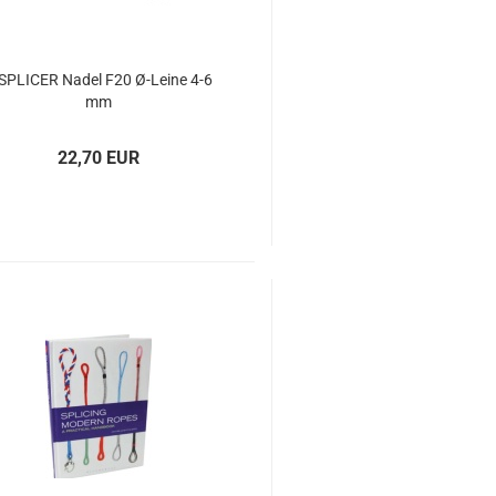
​SPLI­CER Nadel F20 Ø-​Leine 4-6
mm
22,70 EUR