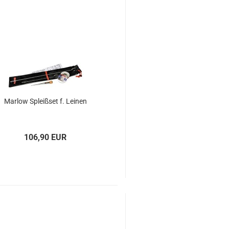
Mar­low Spleiß­set f. Lei­nen
106,90 EUR