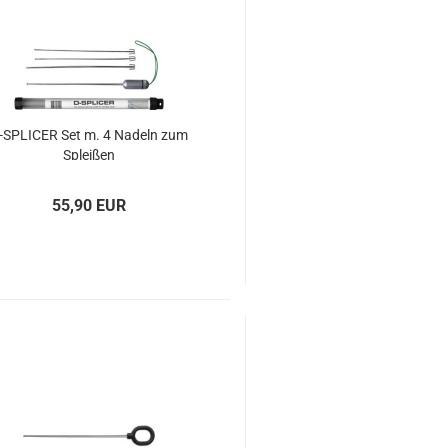
-​SPLI­CER Set m. 4 Na­deln zum
Splei­ßen
55,90 EUR