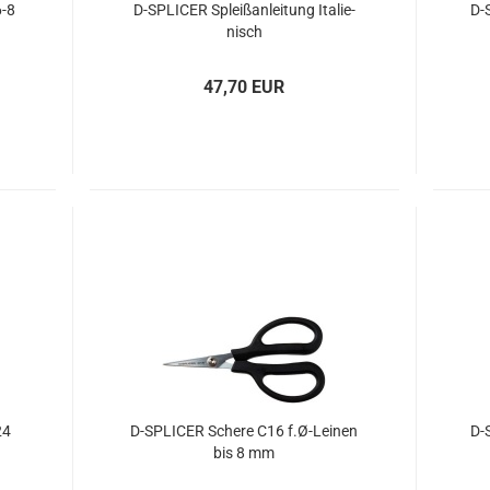
6-8
D-​SPLI­CER Spleiß­an­lei­tung Ita­lie­
D-​
nisch
47,70 EUR
24
D-​SPLI­CER Sche­re C16 f.Ø-​Lei­nen
D-​
bis 8 mm