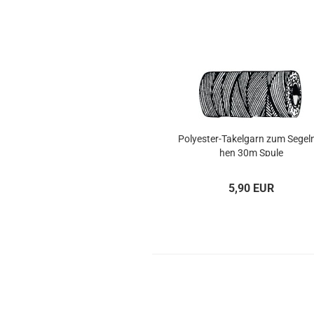
Polyester-​​Ta­kel­garn zum Se­gel­
hen 30m Spule
5,90 EUR