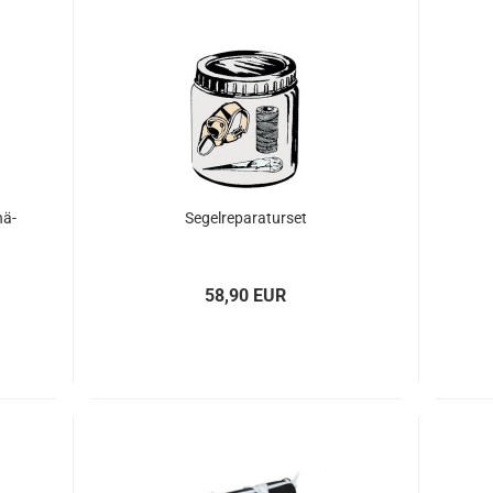
nä­
Se­gel­re­pa­ra­tur­set
58,90 EUR