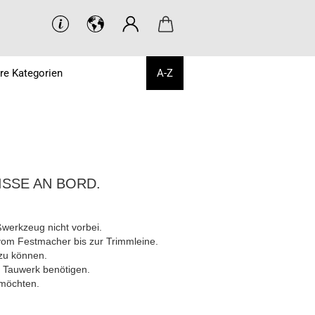
re Kategorien
A-Z
SE AN BORD.
werkzeug nicht vorbei.
 vom Festmacher bis zur Trimmleine.
 zu können.
m Tauwerk benötigen.
 möchten.