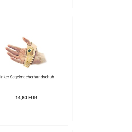
in­ker Se­gel­ma­cher­hand­schuh
14,80 EUR