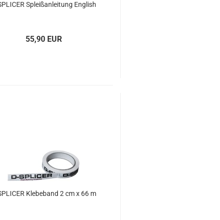
SPLI­CER Spleiß­an­lei­tung Eng­lish
55,90 EUR
SPLI­CER Kle­be­band 2 cm x 66 m