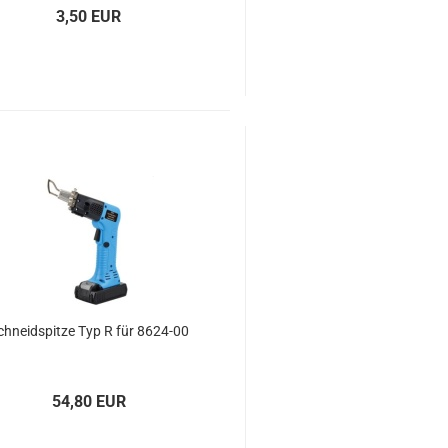
3,50 EUR
chneid­s­pit­ze Typ R für 8624-​00
54,80 EUR