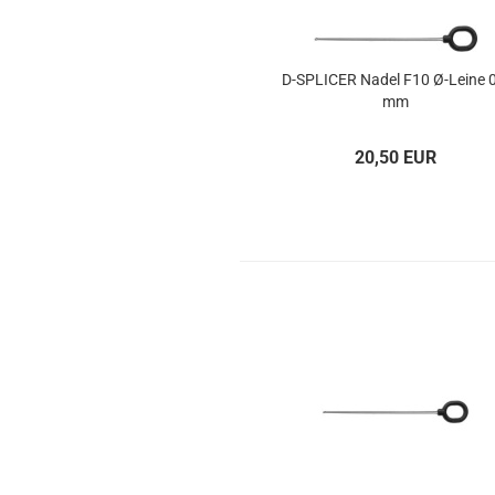
D-​SPLI­CER Nadel F10 Ø-​Leine 
mm
20,50 EUR