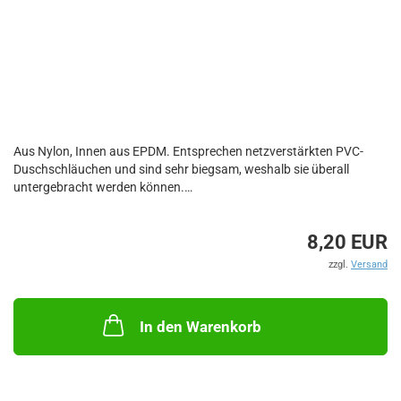
Aus Nylon, Innen aus EPDM. Entsprechen netzverstärkten PVC-
Duschschläuchen und sind sehr biegsam, weshalb sie überall
untergebracht werden können.
Gewinde: 1/2" F + 3/8" F
8,20 EUR
(Anschlussoptik abweichend - siehe Artikel E1521000/E1521001
zzgl.
Versand
und E1519900/E1519901)
In den Warenkorb