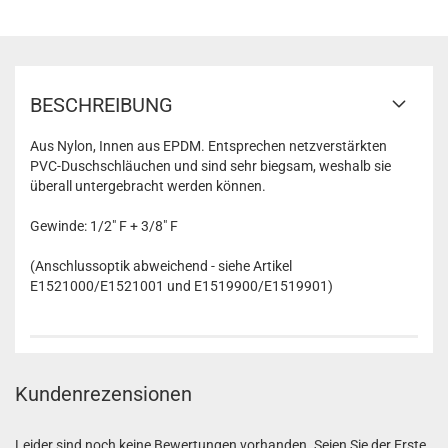
BESCHREIBUNG
Aus Nylon, Innen aus EPDM. Entsprechen netzverstärkten
PVC-Duschschläuchen und sind sehr biegsam, weshalb sie
überall untergebracht werden können.
Gewinde: 1/2" F + 3/8" F
(Anschlussoptik abweichend - siehe Artikel
E1521000/E1521001 und E1519900/E1519901)
Kundenrezensionen
Leider sind noch keine Bewertungen vorhanden. Seien Sie der Erste,