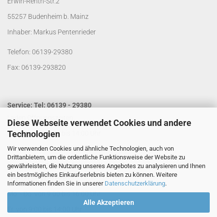
Erwin-Renth-Str.2
55257 Budenheim b. Mainz
Inhaber: Markus Pentenrieder
Telefon: 06139-29380
Fax: 06139-293820
Service: Tel: 06139 - 29380
Laden Öffnungszeiten:
Diese Webseite verwendet Cookies und andere
Technologien
Mo. - Do. von 9:00 bis 14:00 Uhr
Wir verwenden Cookies und ähnliche Technologien, auch von
Fr. von 9:00 bis 13:00 Uhr
Drittanbietern, um die ordentliche Funktionsweise der Website zu
Kontakt per Email:
info@segelladen.de
gewährleisten, die Nutzung unseres Angebotes zu analysieren und Ihnen
ein bestmögliches Einkaufserlebnis bieten zu können. Weitere
Telefon Servicezeiten:
Informationen finden Sie in unserer
Datenschutzerklärung
.
Mo. - Do. von 9:00 bis 16:00 Uhr
Alle Akzeptieren
Fr. von 9:00 bis 14:00 Uhr