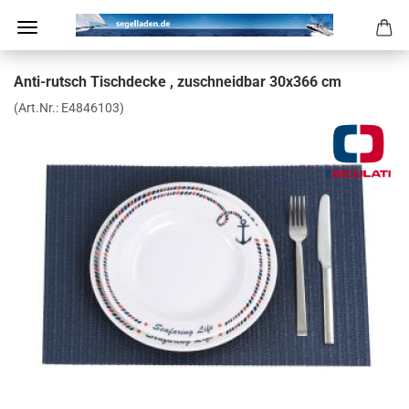
Anti-​rutsch Tisch­de­cke , zu­schneid­bar 30x366 cm
(Art.Nr.:
E4846103
)