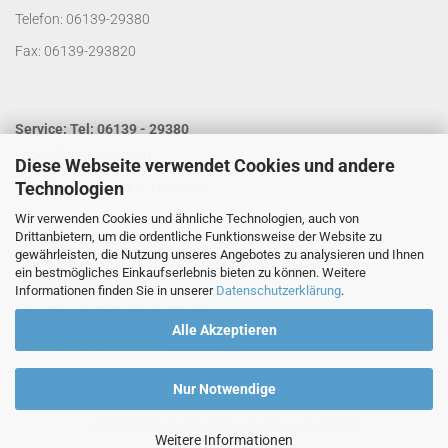
Telefon: 06139-29380
Fax: 06139-293820
Service: Tel: 06139 - 29380
Laden Öffnungszeiten:
Diese Webseite verwendet Cookies und andere
Technologien
Mo. - Do. von 9:00 bis 14:00 Uhr
Wir verwenden Cookies und ähnliche Technologien, auch von
Fr. von 9:00 bis 13:00 Uhr
Drittanbietern, um die ordentliche Funktionsweise der Website zu
Kontakt per Email:
info@segelladen.de
gewährleisten, die Nutzung unseres Angebotes zu analysieren und Ihnen
ein bestmögliches Einkaufserlebnis bieten zu können. Weitere
Telefon Servicezeiten:
Informationen finden Sie in unserer
Datenschutzerklärung
.
Mo. - Do. von 9:00 bis 16:00 Uhr
Alle Akzeptieren
Fr. von 9:00 bis 14:00 Uhr
Nur Notwendige
E-Commerce Software
by Gambio.de © 2025
Weitere Informationen