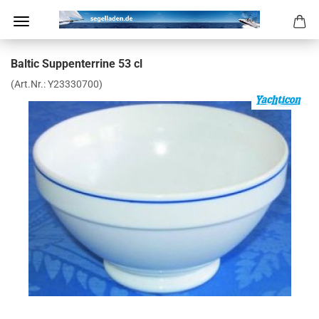
Bal­tic Sup­pen­ter­ri­ne 53 cl
(Art.Nr.:
Y23330700
)