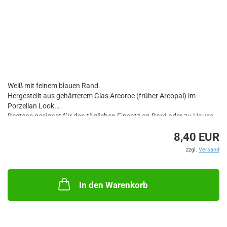
Weiß mit feinem blauen Rand.
Hergestellt aus gehärtetem Glas Arcoroc (früher Arcopal) im
Porzellan Look.
Bestens geeignet für den täglichen Einsatz an Bord oder zu Hause.
Dieses Material hat eine 2-3-fache Bruchfestigkeit gegenüber
8,40 EUR
normalem Geschirr.
Spülmaschinenfest, schnittfest, mikrowellengeeignet und gut
zzgl.
Versand
stapelbar.
In den Warenkorb