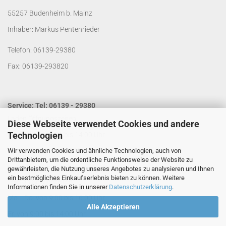
55257 Budenheim b. Mainz
Inhaber: Markus Pentenrieder
Telefon: 06139-29380
Fax: 06139-293820
Service: Tel: 06139 - 29380
Laden Öffnungszeiten:
Diese Webseite verwendet Cookies und andere
Technologien
Mo. - Do. von 9:00 bis 14:00 Uhr
Wir verwenden Cookies und ähnliche Technologien, auch von
Fr. von 9:00 bis 13:00 Uhr
Drittanbietern, um die ordentliche Funktionsweise der Website zu
Kontakt per Email:
info@segelladen.de
gewährleisten, die Nutzung unseres Angebotes zu analysieren und Ihnen
ein bestmögliches Einkaufserlebnis bieten zu können. Weitere
Telefon Servicezeiten:
Informationen finden Sie in unserer
Datenschutzerklärung
.
Mo. - Do. von 9:00 bis 16:00 Uhr
Alle Akzeptieren
Fr. von 9:00 bis 14:00 Uhr