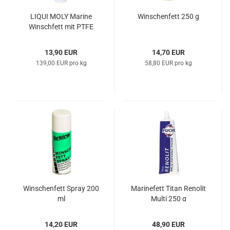
LIQUI MOLY Ma­ri­ne
Win­schen­fett 250 g
Win­sch­fett mit PTFE
100g
13,90 EUR
14,70 EUR
139,00 EUR pro kg
58,80 EUR pro kg
Win­schen­fett Spray 200
Ma­ri­ne­fett Titan Re­no­lit
ml
Multi 250 g
14,20 EUR
48,90 EUR