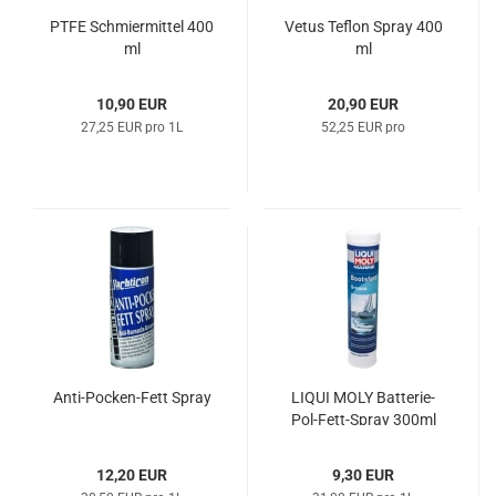
PTFE Schmier­mit­tel 400
Vetus Tef­lon Spray 400
ml
ml
10,90 EUR
20,90 EUR
27,25 EUR pro 1L
52,25 EUR pro
Anti-​Pocken-​Fett Spray
LIQUI MOLY Batterie-​​
Pol-​Fett-Spray 300ml
12,20 EUR
9,30 EUR