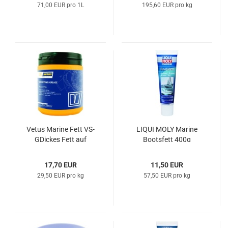
71,00 EUR pro 1L
195,60 EUR pro kg
Vetus Ma­ri­ne Fett VS­
LIQUI MOLY Ma­ri­ne
GDi­ckes Fett auf
Boots­fett 400g
Lithium-​​Basis 600g
17,70 EUR
11,50 EUR
29,50 EUR pro kg
57,50 EUR pro kg