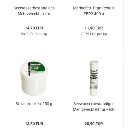
See­was­ser­be­stän­di­ges
Ma­ri­ne­fett Titan Re­no­lit
Mehr­zweck­fett für
FEP2 400 g
Auspress-​​P. 250g
14,70 EUR
11,90 EUR
58,80 EUR pro kg
29,75 EUR pro kg
Ste­ven­rohr­fett 250 g
See­was­ser­be­stän­di­ges
Mehr­zweck­fett für Fett­
pres­sen 400g
13,50 EUR
20,90 EUR