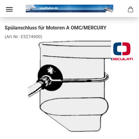
Spül­an­schluss für Mo­to­ren A OMC/MER­CU­RY
(Art.Nr.:
E5274900
)