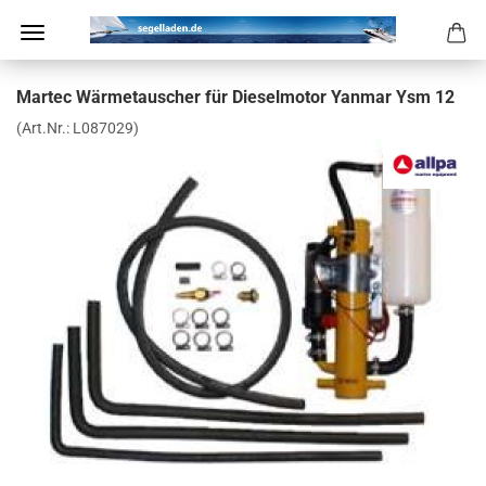
Mar­tec Wär­me­tau­scher für Die­sel­mo­tor Yan­mar Ysm 12
(Art.Nr.:
L087029
)