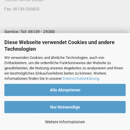
Fax: 06139-293820
Service: Tel: 06139 - 29380
Laden Öffnungszeiten:
Diese Webseite verwendet Cookies und andere
Technologien
Mo. - Do. von 9:00 bis 14:00 Uhr
Wir verwenden Cookies und ähnliche Technologien, auch von
Fr. von 9:00 bis 13:00 Uhr
Drittanbietern, um die ordentliche Funktionsweise der Website zu
Kontakt per Email:
info@segelladen.de
gewährleisten, die Nutzung unseres Angebotes zu analysieren und Ihnen
ein bestmögliches Einkaufserlebnis bieten zu können. Weitere
Telefon Servicezeiten:
Informationen finden Sie in unserer
Datenschutzerklärung
.
Mo. - Do. von 9:00 bis 16:00 Uhr
Alle Akzeptieren
Fr. von 9:00 bis 14:00 Uhr
Nur Notwendige
E-Commerce Software
by Gambio.de © 2025
Weitere Informationen