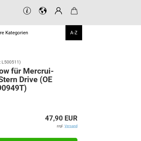
re Kategorien
A-Z
:
L500511
)
low für Mer­crui­
Stern Drive (OE
​90949T)
47,90 EUR
zzgl.
Versand