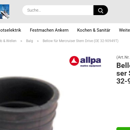
Suche...
otselektrik
Festmachen Ankern
Kochen & Sanitär
Weite
»
»
eb & Wellen
Balg
Bellow für Mercruiser Stern Drive (OE 32-90949T)
(Art.Nr.
Bel­
ser 
32-