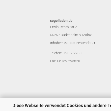
segelladen.de
Erwin-Renth-Str.2
55257 Budenheim b. Mainz
Inhaber: Markus Pentenrieder
Telefon: 06139-29380
Fax: 06139-293820
Diese Webseite verwendet Cookies und andere T