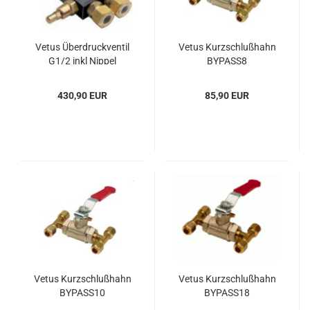
Vetus Über­druck­ven­til
Vetus Kurz­schluß­hahn
G1/2 inkl Nip­pel
BYPASS8
430,90 EUR
85,90 EUR
Vetus Kurz­schluß­hahn
Vetus Kurz­schluß­hahn
BYPASS10
BYPASS18