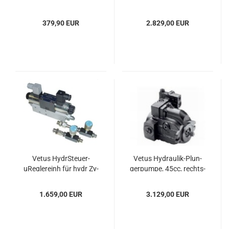
dre­hend
379,90 EUR
2.829,00 EUR
Vetus HydrSteuer-​​
Vetus Hydraulik-​​Plun­
uReg­ler­einh für hydr Zy­
ger­pum­pe, 45cc, rechts­
lin­der
dre­hend
1.659,00 EUR
3.129,00 EUR