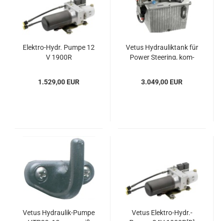
Elektro-​​Hydr. Pumpe 12
Vetus Hy­drau­lik­tank für
V 1900R
Power Stee­ring, kom­
plett
1.529,00 EUR
3.049,00 EUR
Vetus Hydraulik-​​Pumpe
Vetus Elektro-​​Hydr.-​