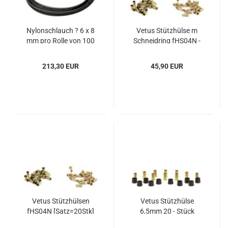
Ny­lon­schlauch ? 6 x 8
Vetus Stütz­hül­se m
mm pro Rolle von 100
Schneid­ring fHS04N -​
m
10Stk
213,30 EUR
45,90 EUR
Vetus Stütz­hül­sen
Vetus Stütz­hül­se
fHS04N [Satz=20Stk]
6,5mm 20 - Stück