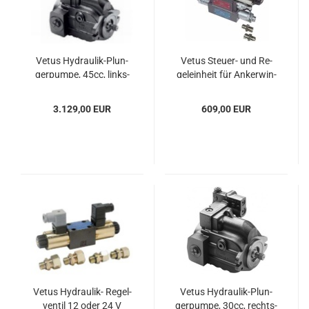
Vetus Hydraulik-​​Plun­
Vetus Steuer-​​ und Re­
ger­pum­pe, 45cc, links­
gel­ein­heit für An­ker­win­
dre­hend
den
3.129,00 EUR
609,00 EUR
Vetus Hydraulik-​​ Re­gel­
Vetus Hydraulik-​​Plun­
ven­til 12 oder 24 V
ger­pum­pe, 30cc, rechts­