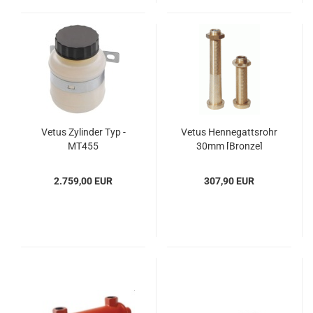
Vetus Zy­lin­der Typ -
Vetus Hen­ne­gatts­rohr
MT455
30mm [Bron­ze]
2.759,00 EUR
307,90 EUR