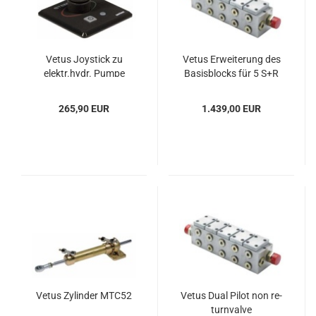
Vetus Joy­stick zu
Vetus Er­wei­te­rung des
elektr.hydr. Pumpe
Ba­sis­blocks für 5 S+R
EHPA/B
265,90 EUR
1.439,00 EUR
Vetus Zy­lin­der MTC52
Vetus Dual Pilot non re­
turn­val­ve