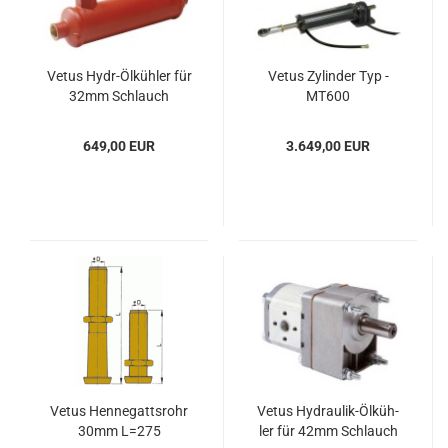
Vetus Hydr-​Öl­küh­ler für
Vetus Zy­lin­der Typ -
32mm Schlauch
MT600
649,00 EUR
3.649,00 EUR
Vetus Hen­ne­gatts­rohr
Vetus Hydraulik-​​Öl­küh­
30mm L=275
ler für 42mm Schlauch