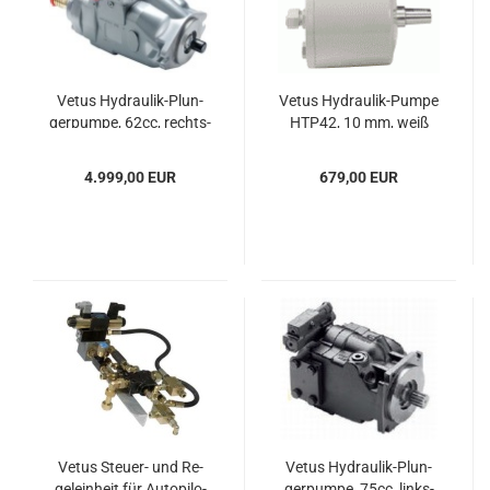
Vetus Hydraulik-​​Plun­
Vetus Hydraulik-​​Pumpe
ger­pum­pe, 62cc, rechts­
HTP42, 10 mm, weiß
dre­hend
4.999,00 EUR
679,00 EUR
Vetus Steuer-​​ und Re­
Vetus Hydraulik-​​Plun­
gel­ein­heit für Au­to­pi­lo­
ger­pum­pe, 75cc, links­