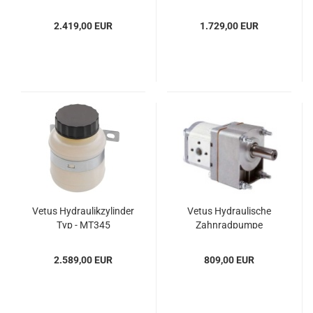
hung
2.419,00 EUR
1.729,00 EUR
Vetus Hy­drau­lik­zy­lin­der
Vetus Hy­drau­li­sche
Typ - MT345
Zahn­rad­pum­pe
2.589,00 EUR
809,00 EUR