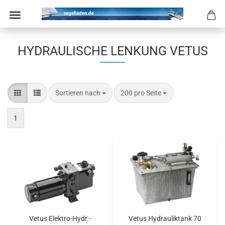
HYDRAULISCHE LENKUNG VETUS
Sortieren nach
pro Seite
Sortieren nach
200 pro Seite
1
Vetus Elektro-​​Hydr.-​
Vetus Hy­drau­lik­tank 70