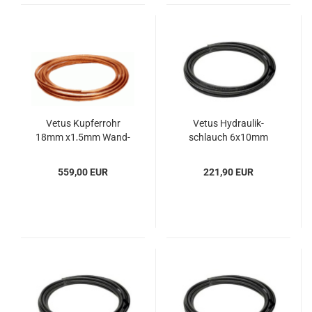
Vetus Kup­fer­rohr
Vetus Hy­drau­lik­
18mm x1,5mm Wand­
schlauch 6x10mm
stär­ke 10m Rolle
15m-​Rolle
559,00 EUR
221,90 EUR