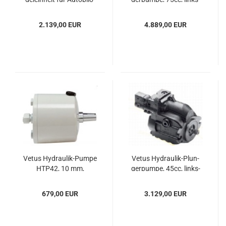
ten
dre­hend
2.139,00 EUR
4.889,00 EUR
Vetus Hydraulik-​​Pumpe
Vetus Hydraulik-​​Plun­
HTP42, 10 mm,
ger­pum­pe, 45cc, links­
schwarz
dre­hend
679,00 EUR
3.129,00 EUR