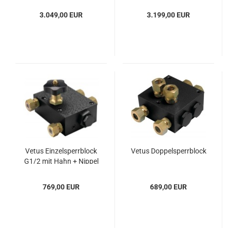
3.049,00 EUR
3.199,00 EUR
Vetus Ein­zel­sperr­block
Vetus Dop­pel­sperr­block
G1/2 mit Hahn + Nip­pel
769,00 EUR
689,00 EUR