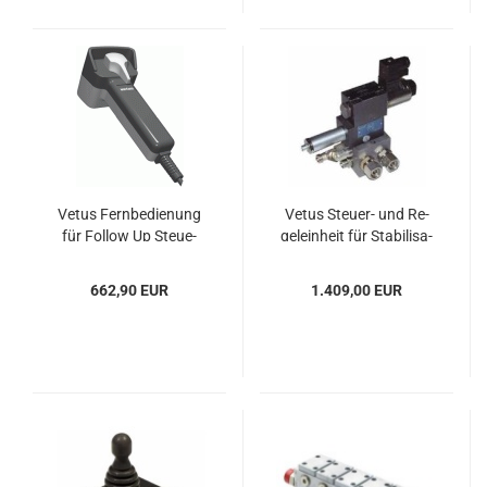
Vetus Fern­be­die­nung
Vetus Steuer-​​ und Re­
für Fol­low Up Steue­
gel­ein­heit für Sta­bi­li­sa­
rung
to­ren
662,90 EUR
1.409,00 EUR