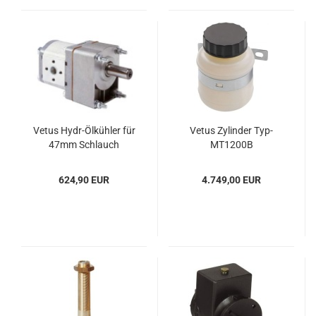
Vetus Hydr-​Öl­küh­ler für
Vetus Zy­lin­der Typ-​
47mm Schlauch
MT1200B
624,90 EUR
4.749,00 EUR