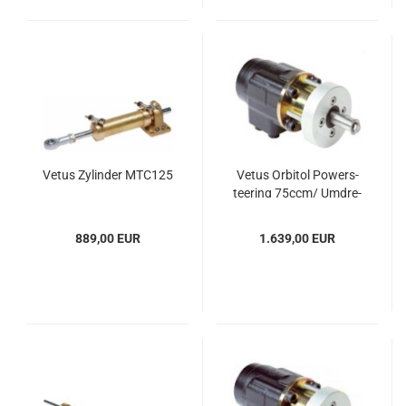
Vetus Zy­lin­der MTC125
Vetus Or­bi­tol Powers­
tee­ring 75ccm/ Um­dre­
hung
889,00 EUR
1.639,00 EUR