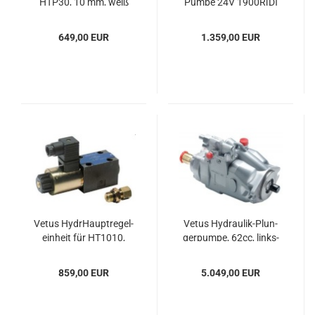
HTP30, 10 mm, weiß
Pumpe 24V 1900R[D]
649,00 EUR
1.359,00 EUR
Vetus Hy­drHaupt­re­gel­
Vetus Hydraulik-​​Plun­
ein­heit für HT1010,
ger­pum­pe, 62cc, links­
1stufig
dre­hend
859,00 EUR
5.049,00 EUR