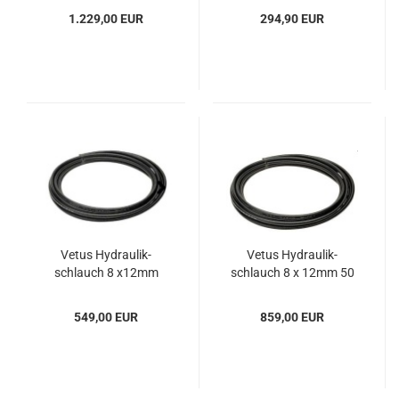
1.229,00 EUR
294,90 EUR
Vetus Hy­drau­lik­
Vetus Hy­drau­lik­
schlauch 8 x12mm
schlauch 8 x 12mm 50
30m-​Rolle
Mtr
549,00 EUR
859,00 EUR