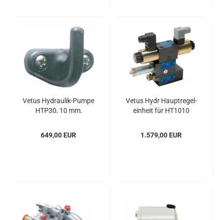
Vetus Hydraulik-​​Pumpe
Vetus Hydr Haupt­re­gel­
HTP30, 10 mm,
ein­heit für HT1010
schwarz
2stufig
649,00 EUR
1.579,00 EUR