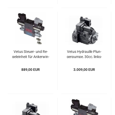
Vetus Steuer-​​ und Re­
Vetus Hydraulik-​​Plun­
gel­ein­heit für An­ker­win­
ger­pum­pe, 30cc, links­
den
dre­hend
889,00 EUR
3.009,00 EUR