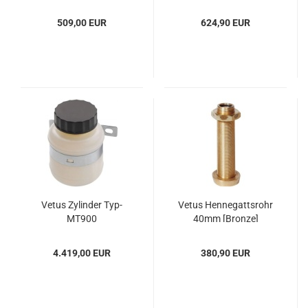
509,00 EUR
624,90 EUR
Vetus Zy­lin­der Typ-​
Vetus Hen­ne­gatts­rohr
MT900
40mm [Bron­ze]
4.419,00 EUR
380,90 EUR