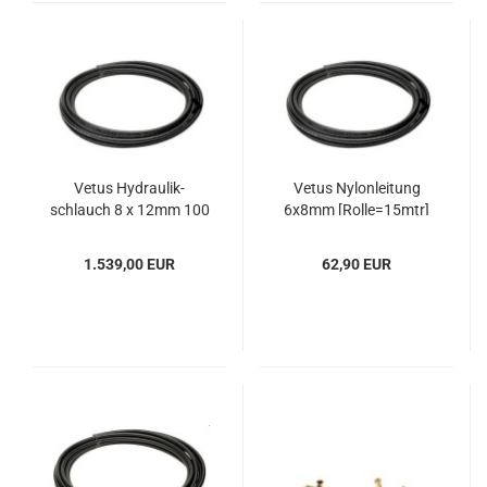
Vetus Hy­drau­lik­
Vetus Ny­lon­lei­tung
schlauch 8 x 12mm 100
6x8mm [Rolle=15mtr]
Mtr
1.539,00 EUR
62,90 EUR