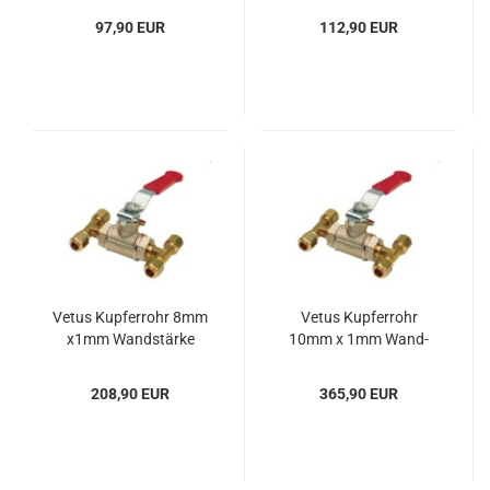
97,90 EUR
112,90 EUR
Vetus Kup­fer­rohr 8mm
Vetus Kup­fer­rohr
x1mm Wand­stär­ke
10mm x 1mm Wand­
16mRolle
stär­ke 20m Rolle
208,90 EUR
365,90 EUR