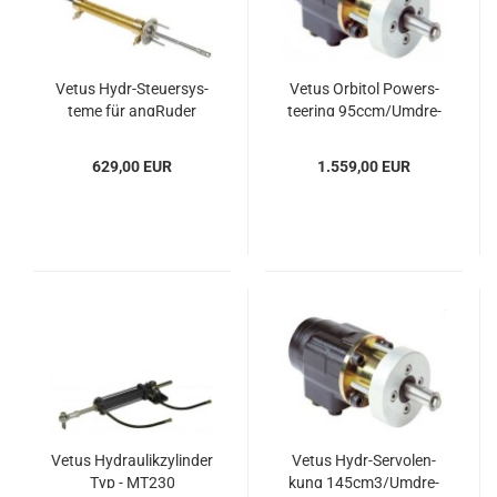
Vetus Hydr-​Steu­er­sys­
Vetus Or­bi­tol Powers­
te­me für an­gRu­der
tee­ring 95ccm/Um­dre­
hung
629,00 EUR
1.559,00 EUR
Vetus Hy­drau­lik­zy­lin­der
Vetus Hydr-​Ser­vo­len­
Typ - MT230
kung 145cm3/Um­dre­