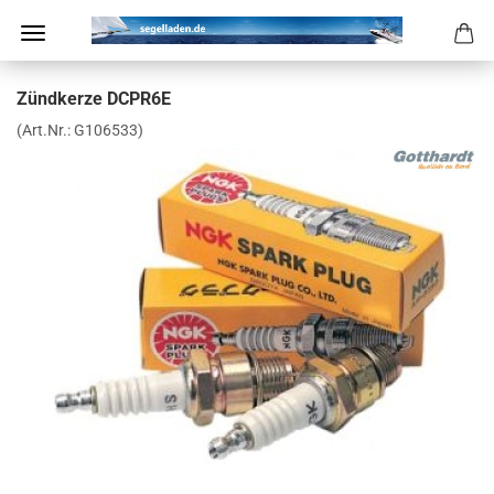
Zünd­ker­ze DCPR6E
(Art.Nr.:
G106533
)