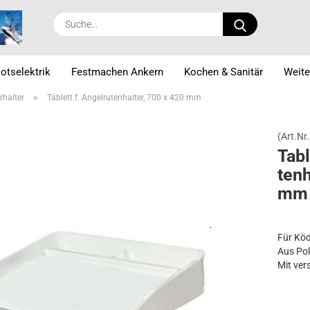
Suche...
otselektrik
Festmachen Ankern
Kochen & Sanitär
Weite
»
rhalter
Tablett f. Angelrutenhalter, 700 x 420 mm
(Art.Nr.
Ta­bl
ten­
mm
Für Kö
Aus Pol
Mit ver
Kegelb
Halter