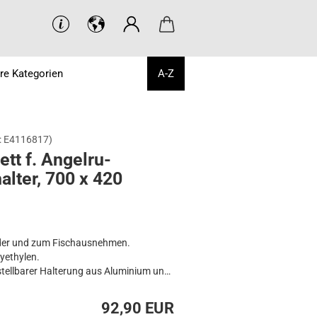
re Kategorien
A-Z
:
E4116817
)
ett f. An­gel­ru­
hal­ter, 700 x 420
der und zum Fischausnehmen.
yethylen.
stellbarer Halterung aus Aluminium und
uchse.
92,90 EUR
ungsbreite von 285 mm bis 580 mm