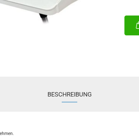
verstell
Maße: 
Version
Angelru
BESCHREIBUNG
nehmen.