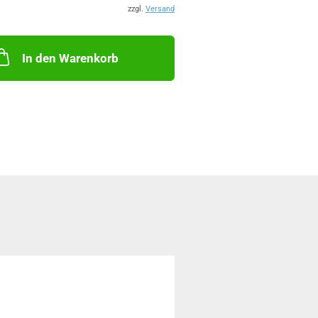
zzgl.
Versand
bar.
700 x 420 mm
: zum Stecken in eingebauten
terhalter
In den Warenkorb