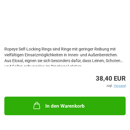
Ropeye Self-Locking Rings sind Ringe mit geringer Reibung mit
vielfältigen Einsatzmöglichkeiten in Innen- und Außenbereichen.
Aus Eloxal, eignen sie sich besonders dafür, dass Leinen, Schoten
und Fallen reibungslos im Ringkanal gleiten.
38,40 EUR
Modell: ROSLR20-28
Außen (A): 20mm
zzgl.
Versand
Innen (B): 28mm
Breite (C): 31mm
Ring (D): 70mm
In den Warenkorb
Bruchlast: 6400kg