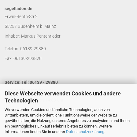
segelladen.de
Erwin-Renth-Str.2
55257 Budenheim b. Mainz
Inhaber: Markus Pentenrieder
Telefon: 06139-29380
Fax: 06139-293820
Service: Tel: 06139 - 29380
Laden Öffnungszeiten:
Diese Webseite verwendet Cookies und andere
Technologien
Mo. - Do. von 9:00 bis 14:00 Uhr
Wir verwenden Cookies und ähnliche Technologien, auch von
Fr. von 9:00 bis 13:00 Uhr
Drittanbietern, um die ordentliche Funktionsweise der Website zu
Kontakt per Email:
info@segelladen.de
gewährleisten, die Nutzung unseres Angebotes zu analysieren und Ihnen
ein bestmögliches Einkaufserlebnis bieten zu können. Weitere
Telefon Servicezeiten:
Informationen finden Sie in unserer
Datenschutzerklärung
.