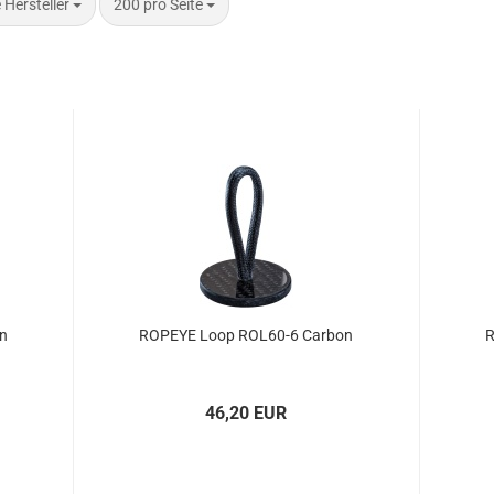
 Seite
pro Seite
e Hersteller
200 pro Seite
on
ROPEYE Loop ROL60-​​6 Car­bon
R
46,20 EUR