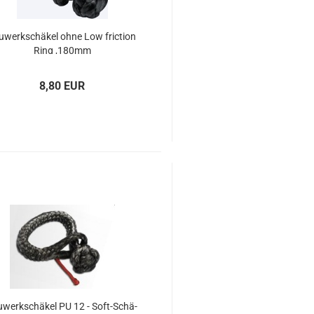
u­werk­schä­kel ohne Low fric­tion
Ring ,180mm
8,80 EUR
­werk­schä­kel PU 12 - Soft-​Schä­