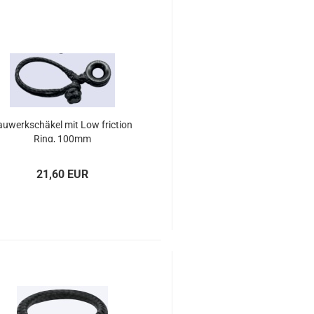
au­werk­schä­kel mit Low fric­tion
Ring, 100mm
21,60 EUR