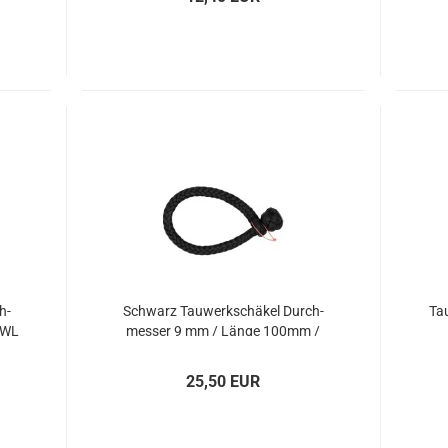
h­
Schwarz Tau­werk­schä­kel Durch­
Tau
SWL
mes­ser 9 mm / Länge 100mm /
SWL 4t
25,50 EUR