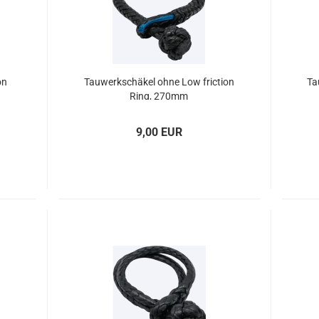
on
Tau­werk­schä­kel ohne Low fric­tion
Ta
Ring, 270mm
9,00 EUR