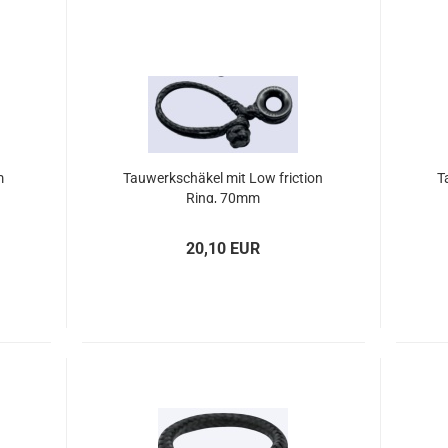
m
Tau­werk­schä­kel mit Low fric­tion
T
Ring, 70mm
20,10 EUR