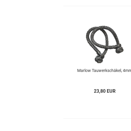
Mar­low Tau­werk­schä­kel, 4m
23,80 EUR