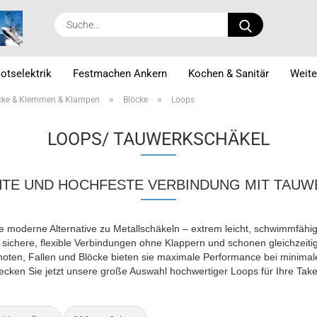
Suche...
otselektrik
Festmachen Ankern
Kochen & Sanitär
Weite
»
»
cke & Klemmen & Klampen
Blöcke
Loops
LOOPS/ TAUWERKSCHÄKEL
HTE UND HOCHFESTE VERBINDUNG MIT TAU
 moderne Alternative zu Metallschäkeln – extrem leicht, schwimmfähig
 sichere, flexible Verbindungen ohne Klappern und schonen gleichzeiti
choten, Fallen und Blöcke bieten sie maximale Performance bei minima
ecken Sie jetzt unsere große Auswahl hochwertiger Loops für Ihre Take