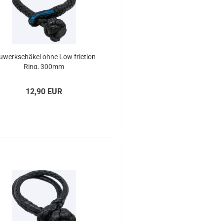
u­werk­schä­kel ohne Low fric­tion
Ring, 300mm
12,90 EUR