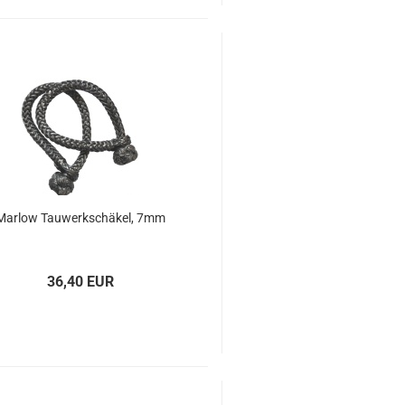
Mar­low Tau­werk­schä­kel, 7mm
36,40 EUR