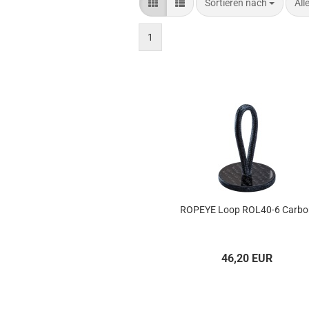
Sortieren nach
pro
Sortieren nach
All
1
ROPEYE Loop ROL40-​​6 Car­b
46,20 EUR