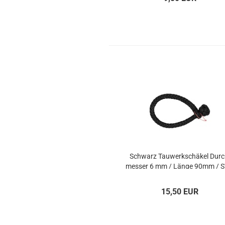
Schwarz Tau­werk­schä­kel Durc
mes­ser 6 mm / Länge 90mm / 
2t
15,50 EUR