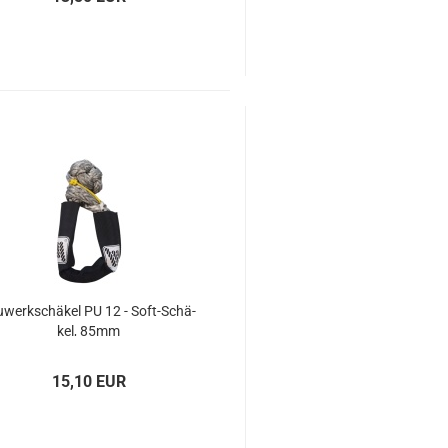
­werk­schä­kel PU 12 - Soft-​Schä­
kel, 85mm
15,10 EUR