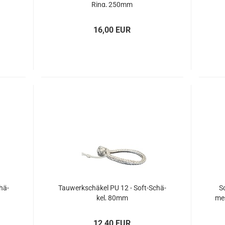
Ring, 250mm
16,00 EUR
chä­
Tau­werk­schä­kel PU 12 - Soft-​Schä­
S
kel, 80mm
me
12,40 EUR