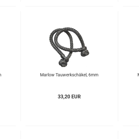
m
Mar­low Tau­werk­schä­kel, 6mm
33,20 EUR