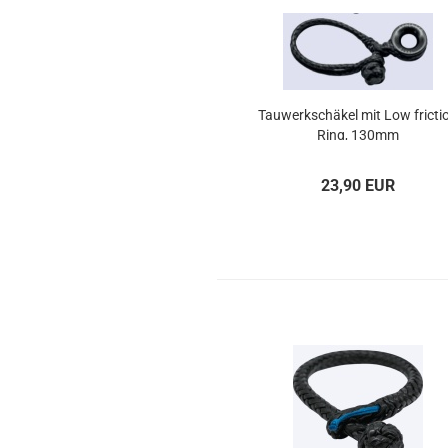
Tau­werk­schä­kel mit Low fric­ti
Ring, 130mm
23,90 EUR