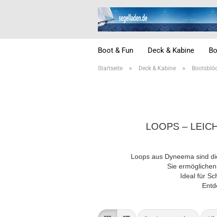
Boot & Fun
Deck & Kabine
Bo
»
»
Startseite
Deck & Kabine
Bootsblö
LOOPS – LEIC
Loops aus Dyneema sind die
Sie ermöglichen
Ideal für S
Entd