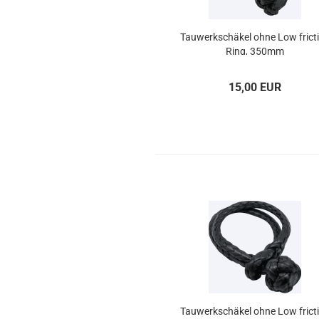
Tau­werk­schä­kel ohne Low fric­t
Ring, 350mm
15,00 EUR
Tau­werk­schä­kel ohne Low fric­t