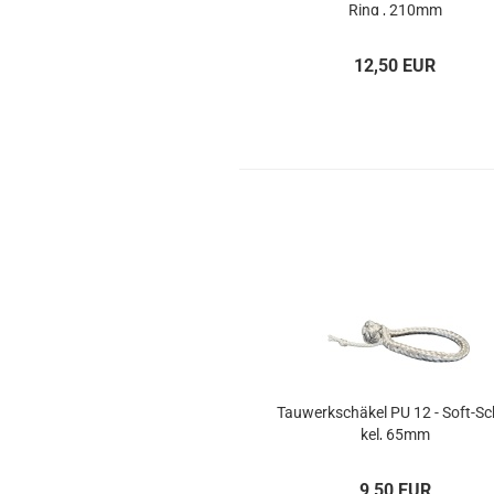
Ring , 210mm
12,50 EUR
Tau­werk­schä­kel PU 12 - Soft-​S
kel, 65mm
9,50 EUR