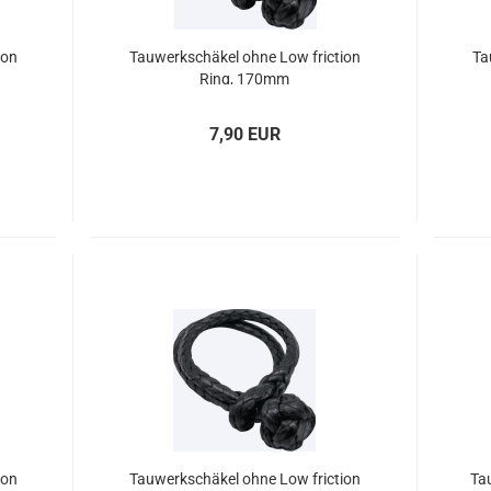
ion
Tau­werk­schä­kel ohne Low fric­tion
Ta
Ring, 170mm
7,90 EUR
ion
Tau­werk­schä­kel ohne Low fric­tion
Tau