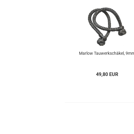
Mar­low Tau­werk­schä­kel, 9m
49,80 EUR