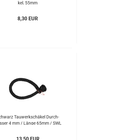
kel, 55mm
8,30 EUR
chwarz Tau­werk­schä­kel Durch­
s­ser 4 mm / Länge 65mm / SWL
1t
13,50 EUR