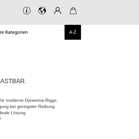
re Kategorien
A-Z
LASTBAR.
t für moderne Dyneema-Riggs.
gung bei geringster Reibung.
deale Lösung.
!