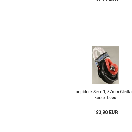
Loop­block Serie 1, 37mm Gleit­la­
kur­zer Loop
183,90 EUR