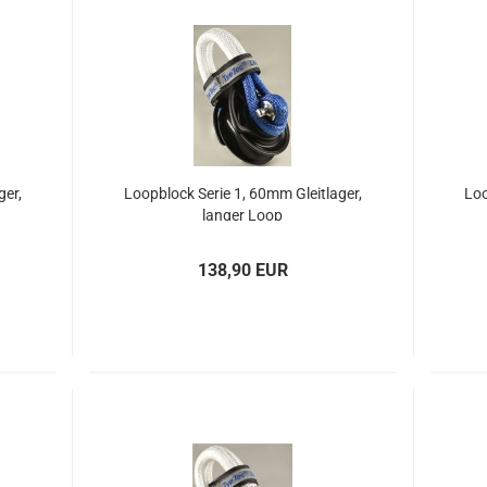
ger,
Loop­block Serie 1, 60mm Gleit­la­ger,
Loo
lan­ger Loop
138,90 EUR