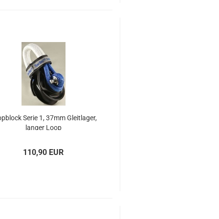
p­block Serie 1, 37mm Gleit­la­ger,
lan­ger Loop
110,90 EUR