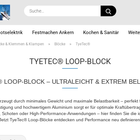
Suche...
otselektrik
Festmachen Ankern
Kochen & Sanitär
Weite
»
»
cke & Klemmen & Klampen
Blöcke
TyeTec®
TYETEC® LOOP-BLOCK
 LOOP-BLOCK – ULTRALEICHT & EXTREM BE
zeugt durch minimales Gewicht und maximale Belastbarkeit – perfek
tigung und hochwertigem Aluminium sorgt er für optimale Kraftübertra
n, Schoten oder High-Performance-Anwendungen – hier finden Sie die i
Jetzt TyeTec® Loop-Blöcke entdecken und Performance neu definieren