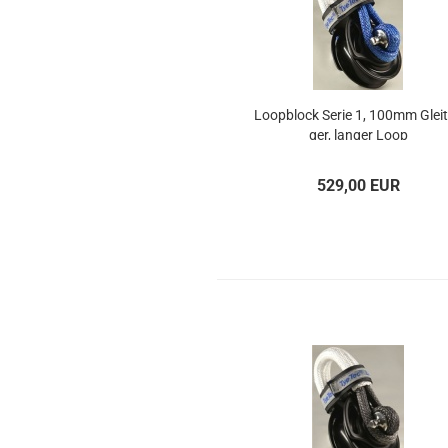
Loop­block Serie 1, 100mm Gleit­
ger, lan­ger Loop
529,00 EUR