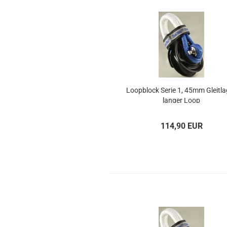
Loop­block Serie 1, 45mm Gleit­la­
lan­ger Loop
114,90 EUR