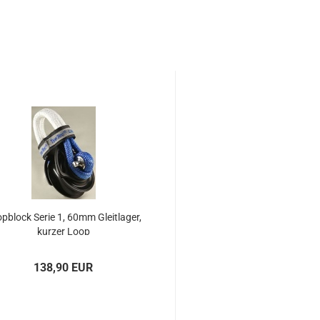
p­block Serie 1, 60mm Gleit­la­ger,
kur­zer Loop
138,90 EUR