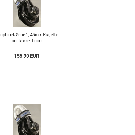
op­block Serie 1, 45mm Ku­gel­la­
ger, kur­zer Loop
156,90 EUR