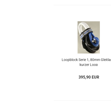
Loop­block Serie 1, 80mm Gleit­la­
kur­zer Loop
395,90 EUR