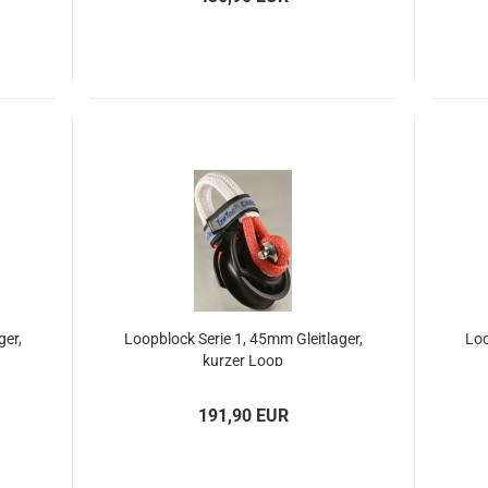
ger,
Loop­block Serie 1, 45mm Gleit­la­ger,
Loo
kur­zer Loop
191,90 EUR