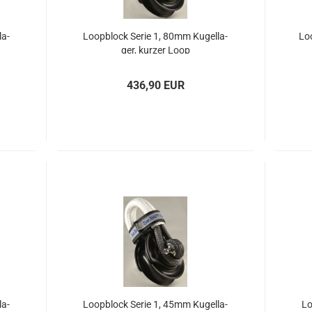
la­
Loop­block Serie 1, 80mm Ku­gel­la­
Loo
ger, kur­zer Loop
436,90 EUR
la­
Loop­block Serie 1, 45mm Ku­gel­la­
Lo