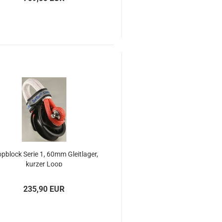
p­block Serie 1, 60mm Gleit­la­ger,
kur­zer Loop
235,90 EUR