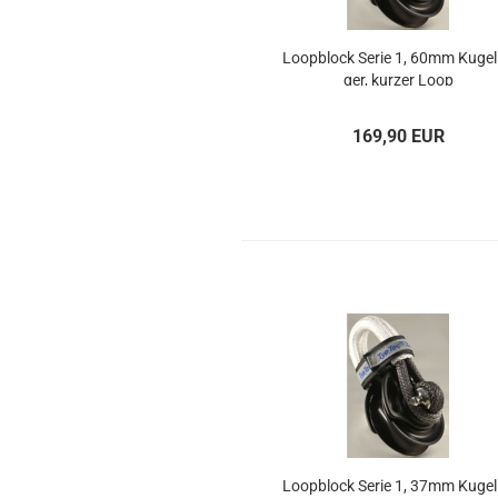
Loop­block Serie 1, 60mm Ku­gel­
ger, kur­zer Loop
169,90 EUR
Loop­block Serie 1, 37mm Ku­gel­