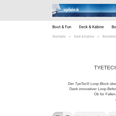
Boot & Fun
Deck & Kabine
Bo
»
»
Startseite
Deck & Kabine
Bootsblö
TYETEC®
Der TyeTec® Loop-Block über
Dank innovativer Loop-Befes
Ob für Falle