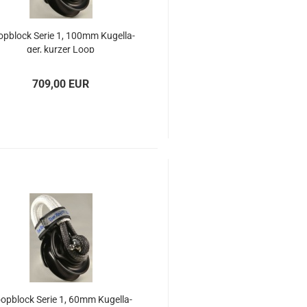
p­block Serie 1, 100mm Ku­gel­la­
ger, kur­zer Loop
709,00 EUR
op­block Serie 1, 60mm Ku­gel­la­