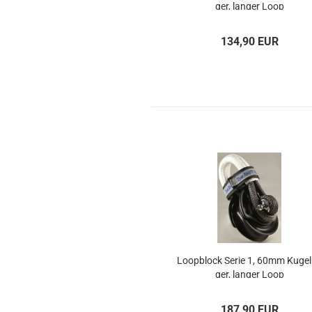
ger, lan­ger Loop
134,90 EUR
Loop­block Serie 1, 60mm Ku­gel­
ger, lan­ger Loop
187,90 EUR