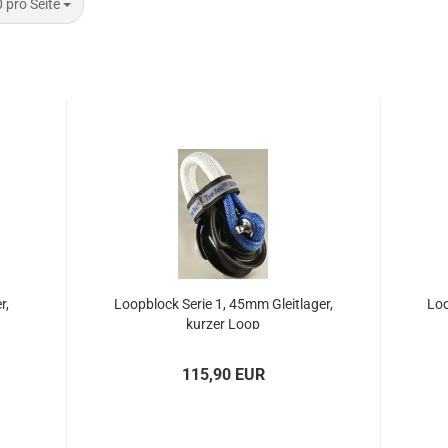
 Seite
 pro Seite
r,
Loop­block Serie 1, 45mm Gleit­la­ger,
Loo
kur­zer Loop
115,90 EUR