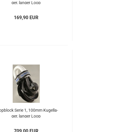
ger, lan­ger Loop
169,90 EUR
p­block Serie 1, 100mm Ku­gel­la­
ger, lan­ger Loop
709,00 EUR