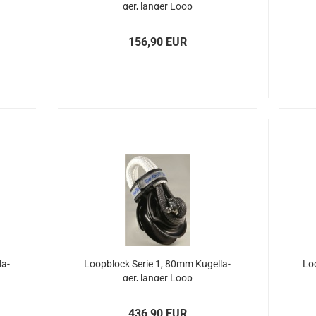
ger, lan­ger Loop
156,90 EUR
la­
Loop­block Serie 1, 80mm Ku­gel­la­
Loo
ger, lan­ger Loop
436,90 EUR