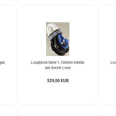
ger,
Loop­block Serie 1, 100mm Gleit­la­
Loo
ger, kur­zer Loop
529,00 EUR