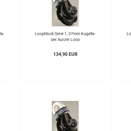
la­
Loop­block Serie 1, 37mm Ku­gel­la­
Lo
ger, kur­zer Loop
134,90 EUR