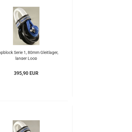
p­block Serie 1, 80mm Gleit­la­ger,
lan­ger Loop
395,90 EUR