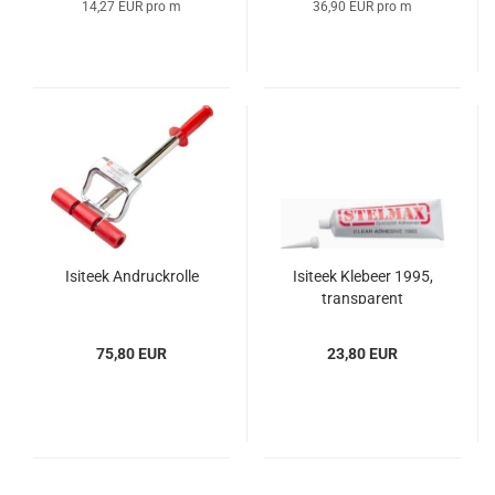
14,27 EUR pro m
36,90 EUR pro m
Isi­teek An­druck­rol­le
Isi­teek Kle­beer 1995,
trans­pa­rent
75,80 EUR
23,80 EUR