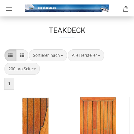
TEAKDECK
Sortieren nach
pro Seite
Sortieren nach
Alle Hersteller
pro Seite
200 pro Seite
1