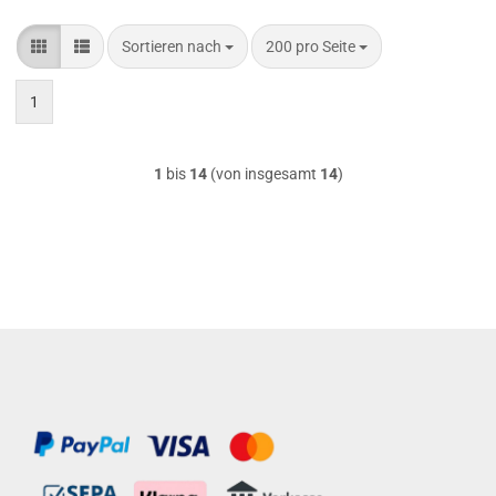
Sortieren nach
pro Seite
Sortieren nach
200 pro Seite
1
1
bis
14
(von insgesamt
14
)