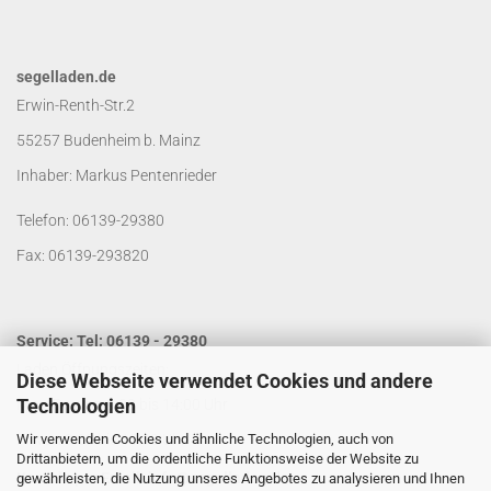
segelladen.de
Erwin-Renth-Str.2
55257 Budenheim b. Mainz
Inhaber: Markus Pentenrieder
Telefon: 06139-29380
Fax: 06139-293820
Service: Tel: 06139 - 29380
Laden Öffnungszeiten:
Diese Webseite verwendet Cookies und andere
Technologien
Mo. - Do. von 9:00 bis 14:00 Uhr
Wir verwenden Cookies und ähnliche Technologien, auch von
Fr. von 9:00 bis 13:00 Uhr
Drittanbietern, um die ordentliche Funktionsweise der Website zu
Kontakt per Email:
info@segelladen.de
gewährleisten, die Nutzung unseres Angebotes zu analysieren und Ihnen