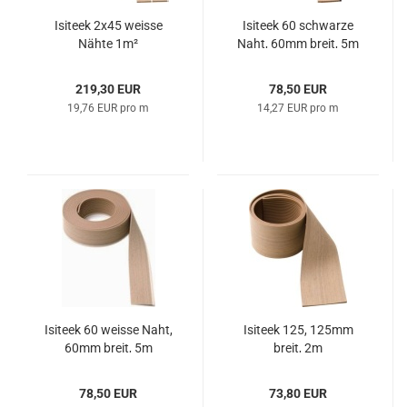
Isi­teek 2x45 weis­se
Isi­teek 60 schwar­ze
Nähte 1m²
Naht, 60mm breit, 5m
219,30 EUR
78,50 EUR
19,76 EUR pro m
14,27 EUR pro m
Isi­teek 60 weis­se Naht,
Isi­teek 125, 125mm
60mm breit, 5m
breit, 2m
78,50 EUR
73,80 EUR