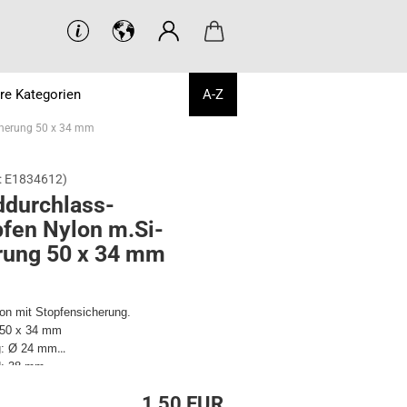
re Kategorien
A-Z
cherung 50 x 34 mm
:
E1834612
)
durchlass-​
pfen Nylon m.Si­
­rung 50 x 34 mm
on mit Stopfensicherung.
 50 x 34 mm
g: Ø 24 mm
d: 38 mm
ass: 17 mm
1,50 EUR