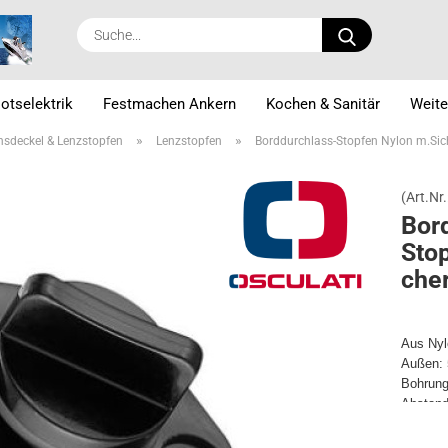
Suche...
otselektrik
Festmachen Ankern
Kochen & Sanitär
Weite
»
»
nsdeckel & Lenzstopfen
Lenzstopfen
Borddurchlass-Stopfen Nylon m.Si
(Art.Nr.
Bord
Sto
che
Aus Nyl
Außen:
Bohrun
Abstan
Durchl