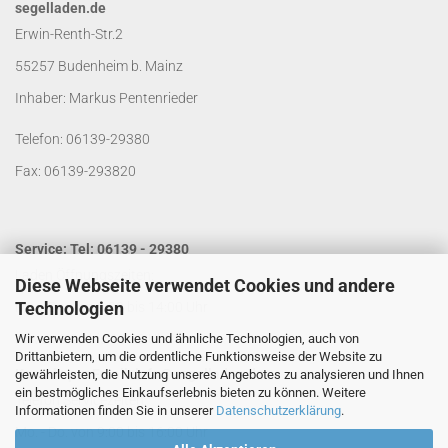
segelladen.de
Erwin-Renth-Str.2
55257 Budenheim b. Mainz
Inhaber: Markus Pentenrieder
Telefon: 06139-29380
Fax: 06139-293820
Service: Tel: 06139 - 29380
Laden Öffnungszeiten:
Diese Webseite verwendet Cookies und andere
Technologien
Mo. - Do. von 9:00 bis 14:00 Uhr
Wir verwenden Cookies und ähnliche Technologien, auch von
Fr. von 9:00 bis 13:00 Uhr
Drittanbietern, um die ordentliche Funktionsweise der Website zu
Kontakt per Email:
info@segelladen.de
gewährleisten, die Nutzung unseres Angebotes zu analysieren und Ihnen
ein bestmögliches Einkaufserlebnis bieten zu können. Weitere
Telefon Servicezeiten:
Informationen finden Sie in unserer
Datenschutzerklärung
.
Mo. - Do. von 9:00 bis 16:00 Uhr