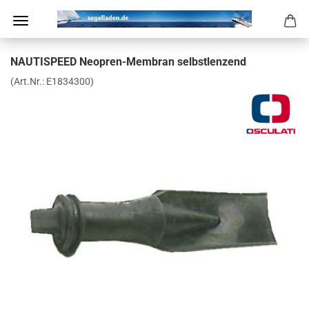
NAU­TIS­PEED Neopren-​Membran selbst­len­zend
(Art.Nr.:
E1834300
)