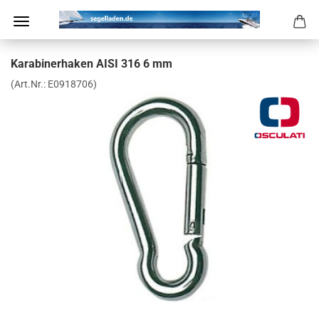
Ka­ra­bi­ner­ha­ken AISI 316 6 mm
(Art.Nr.:
E0918706
)