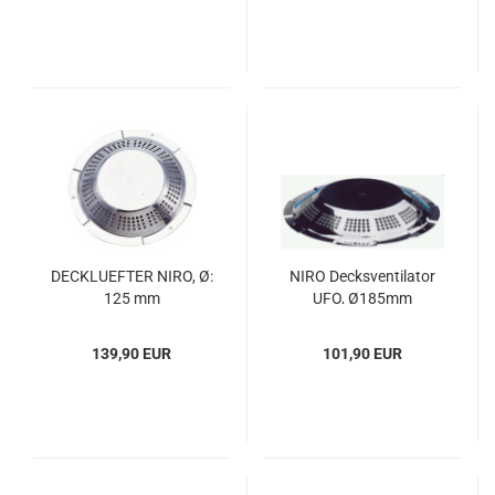
DECK­LU­EF­TER NIRO, Ø:
NIRO Decks­ven­ti­la­tor
125 mm
UFO, Ø185mm
139,90 EUR
101,90 EUR