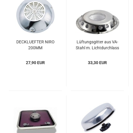
DECK­LU­EF­TER NIRO
Lüf­tungs­git­ter aus VA-​
200MM
Stahl m. Licht­durch­lass
27,90 EUR
33,30 EUR