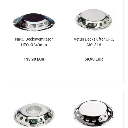
NIRO Decks­ven­ti­la­tor
Vetus Decks­lüf­ter UFO,
UFO, Ø240mm
AISI 316
133,90 EUR
59,90 EUR