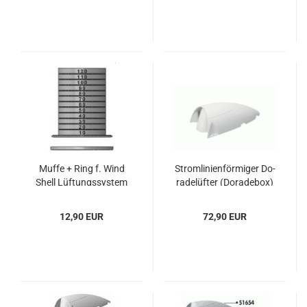
Muffe + Ring f. Wind
Strom­li­ni­en­för­mi­ger Do­
Shell Lüf­tungs­sys­tem
ra­de­lüf­ter (Do­ra­de­box)
12,90 EUR
72,90 EUR