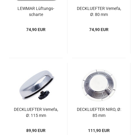
LE­W­MAR Lüf­tungs­
DECK­LU­EF­TER Veme­fa,
schar­te
Ø: 80 mm
74,90 EUR
74,90 EUR
DECK­LU­EF­TER Veme­fa,
DECK­LU­EF­TER NIRO, Ø:
Ø: 115 mm
85 mm
89,90 EUR
111,90 EUR