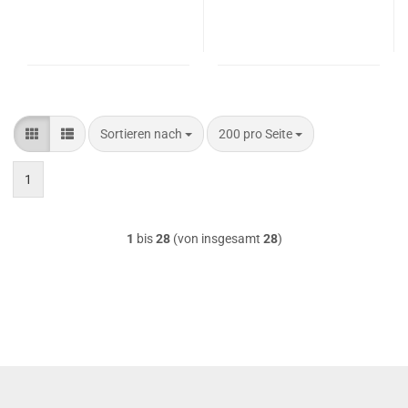
Sortieren nach
pro Seite
Sortieren nach
200 pro Seite
1
1
bis
28
(von insgesamt
28
)