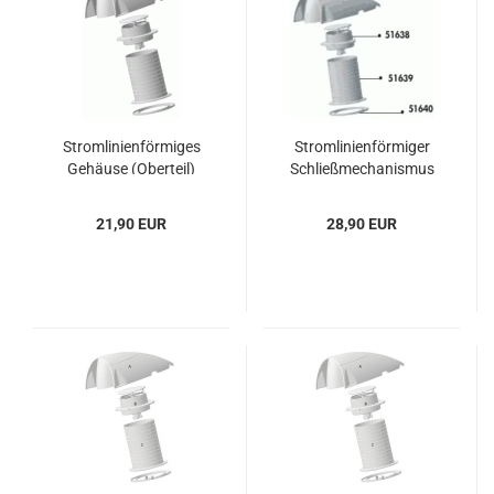
Strom­li­ni­en­för­mi­ges
Strom­li­ni­en­för­mi­ger
Ge­häu­se (Ober­teil)
Schließ­me­cha­nis­mus
(Ver­schluss)
21,90 EUR
28,90 EUR