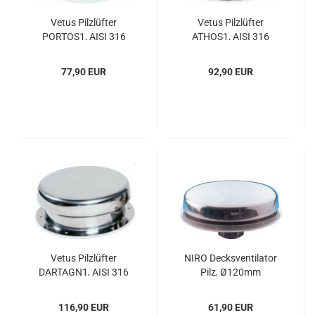
Vetus Pilz­lüf­ter
Vetus Pilz­lüf­ter
PORTOS1, AISI 316
ATHOS1, AISI 316
77,90 EUR
92,90 EUR
Vetus Pilz­lüf­ter
NIRO Decks­ven­ti­la­tor
DARTAGN1, AISI 316
Pilz, Ø120mm
116,90 EUR
61,90 EUR