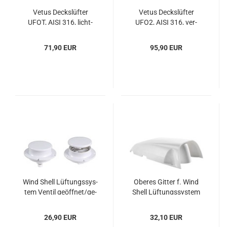
Vetus Decks­lüf­ter
Vetus Decks­lüf­ter
UFOT, AISI 316, licht­
UFO2, AISI 316, ver­
durch­läs­sig
schließ­bar
71,90 EUR
95,90 EUR
Wind Shell Lüf­tungs­sys­
Obe­res Git­ter f. Wind
tem Ven­til ge­öff­net/ge­
Shell Lüf­tungs­sys­tem
sch­los
26,90 EUR
32,10 EUR