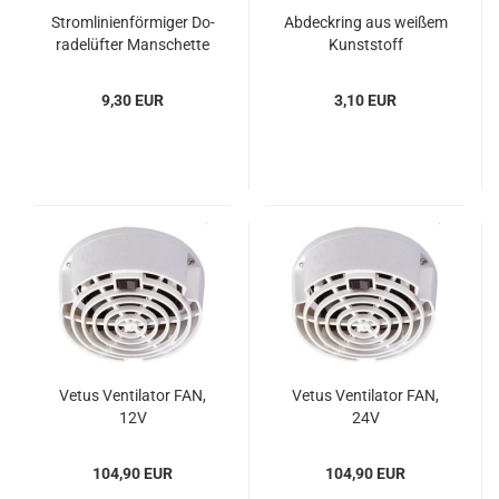
Strom­li­ni­en­för­mi­ger Do­
Ab­deck­ring aus wei­ßem
ra­de­lüf­ter Man­schet­te
Kunst­stoff
Ø 85mm
9,30 EUR
3,10 EUR
Vetus Ven­ti­la­tor FAN,
Vetus Ven­ti­la­tor FAN,
12V
24V
104,90 EUR
104,90 EUR