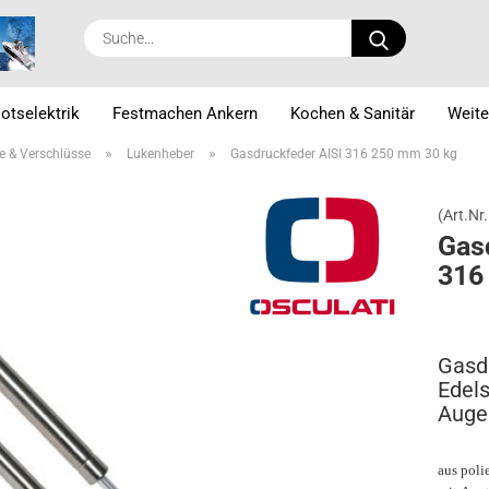
Suche...
otselektrik
Festmachen Ankern
Kochen & Sanitär
Weite
»
»
e & Verschlüsse
Lukenheber
Gasdruckfeder AISI 316 250 mm 30 kg
(Art.Nr.
Gas­
316
Gasd
Edels
Auge
aus poli