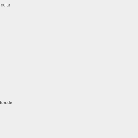
rmular
den.de