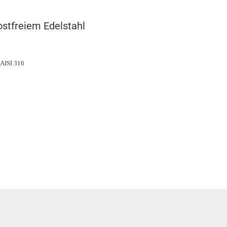
ostfreiem Edelstahl
 AISI 316