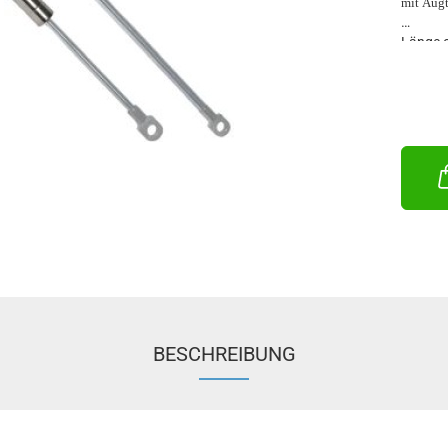
mit Augt
Länge 
Hub mm
Hubkraf
Geh. m
Ø Tauc
BESCHREIBUNG