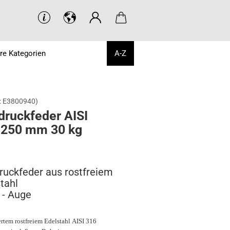
re Kategorien
A-Z
:
E3800940
)
druck­fe­der AISI
 250 mm 30 kg
ruckfeder aus rostfreiem
tahl
 - Auge
ertem rostfreiem Edelstahl AISI 316