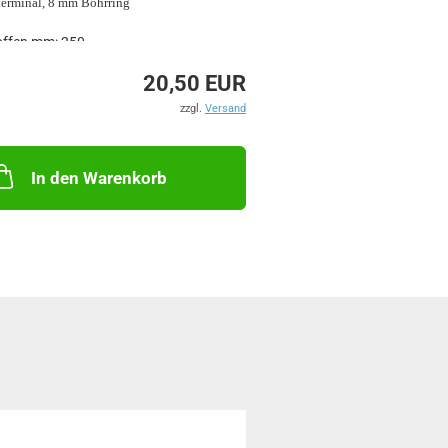
erminal, 8 mm Bohrring
offen mm: 250
: 90
20,50 EUR
t kg: 30
m: 15
zzgl.
Versand
hrohr mm: 6
In den Warenkorb