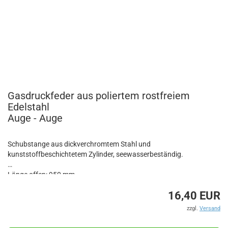
Gasdruckfeder aus poliertem rostfreiem
Edelstahl
Auge - Auge
Schubstange aus dickverchromtem Stahl und
kunststoffbeschichtetem Zylinder, seewasserbeständig.
Länge offen: 950 mm
Hub: 400 mm
16,40 EUR
Hubkraft: 70 kg
Gehäuse Ø: 27 mm
zzgl.
Versand
Tauchrohr Ø: 10 mm
(Ausführung benötigt