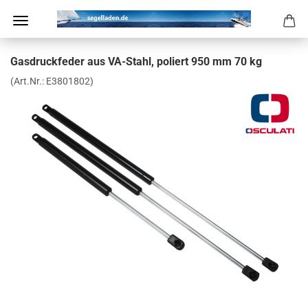
Gas­druck­fe­der aus VA-​Stahl, po­liert 950 mm 70 kg
(Art.Nr.:
E3801802
)