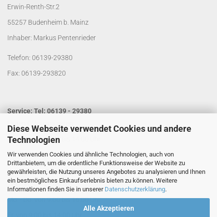
Erwin-Renth-Str.2
55257 Budenheim b. Mainz
Inhaber: Markus Pentenrieder
Telefon: 06139-29380
Fax: 06139-293820
Service: Tel: 06139 - 29380
Laden Öffnungszeiten:
Diese Webseite verwendet Cookies und andere
Technologien
Mo. - Do. von 9:00 bis 14:00 Uhr
Wir verwenden Cookies und ähnliche Technologien, auch von
Fr. von 9:00 bis 13:00 Uhr
Drittanbietern, um die ordentliche Funktionsweise der Website zu
Kontakt per Email:
info@segelladen.de
gewährleisten, die Nutzung unseres Angebotes zu analysieren und Ihnen
ein bestmögliches Einkaufserlebnis bieten zu können. Weitere
Telefon Servicezeiten:
Informationen finden Sie in unserer
Datenschutzerklärung
.
Mo. - Do. von 9:00 bis 16:00 Uhr
Alle Akzeptieren
Fr. von 9:00 bis 14:00 Uhr