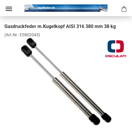
Gas­druck­fe­der m.Ku­gel­kopf AISI 316 380 mm 38 kg
(Art.Nr.:
E3802043
)