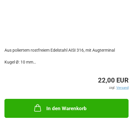
Aus poliertem rostfreiem Edelstahl AISI 316, mit Augterminal
Kugel Ø: 10 mm
Länge offen: 380 mm
22,00 EUR
Länge geschlossen: 241 mm
Verfahrweg: 140 mm
zzgl.
Versand
Hubkraft: 38 kg
Gehäuse Ø: 18 mm
Tauchrohr Ø: 8 mm
In den Warenkorb