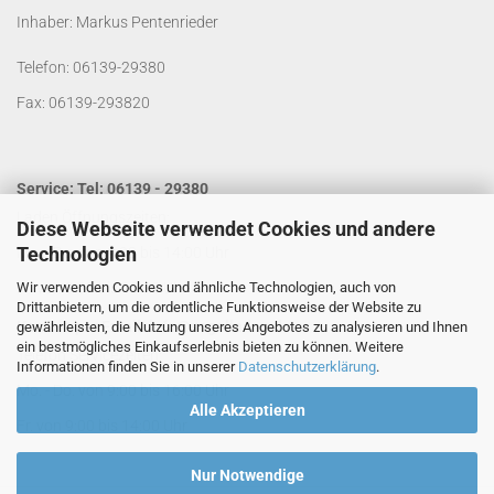
Inhaber: Markus Pentenrieder
Telefon: 06139-29380
Fax: 06139-293820
Service: Tel: 06139 - 29380
Laden Öffnungszeiten:
Diese Webseite verwendet Cookies und andere
Technologien
Mo. - Do. von 9:00 bis 14:00 Uhr
Wir verwenden Cookies und ähnliche Technologien, auch von
Fr. von 9:00 bis 13:00 Uhr
Drittanbietern, um die ordentliche Funktionsweise der Website zu
Kontakt per Email:
info@segelladen.de
gewährleisten, die Nutzung unseres Angebotes zu analysieren und Ihnen
ein bestmögliches Einkaufserlebnis bieten zu können. Weitere
Telefon Servicezeiten:
Informationen finden Sie in unserer
Datenschutzerklärung
.
Mo. - Do. von 9:00 bis 16:00 Uhr
Alle Akzeptieren
Fr. von 9:00 bis 14:00 Uhr
Nur Notwendige