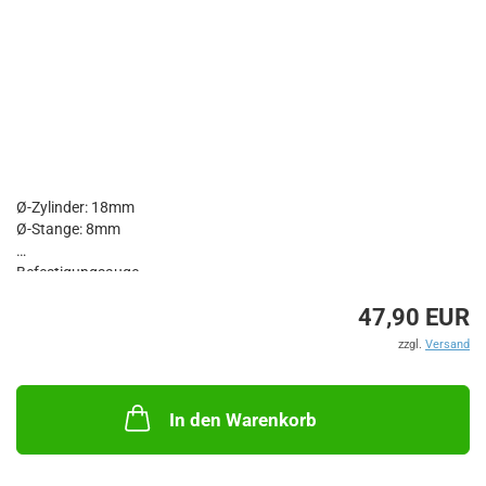
Ø-Zylinder: 18mm
Ø-Stange: 8mm
Befestigungsauge
Länge: 350 - 600mm
47,90 EUR
Hubkraft: 30kg
zzgl.
Versand
In den Warenkorb