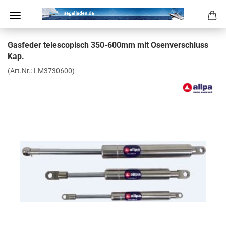
Gas­fe­der te­le­scopisch 350-​600mm mit Osen­ver­schluss
Kap.
(Art.Nr.:
LM3730600
)